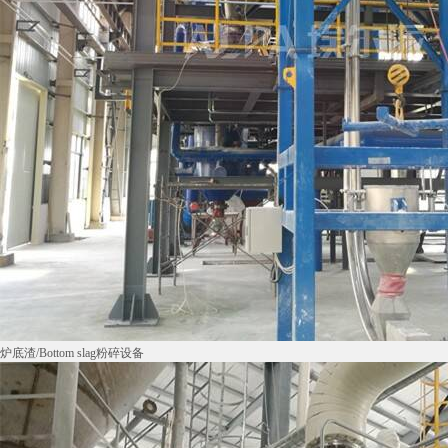
炉底渣/Bottom slag粉碎设备