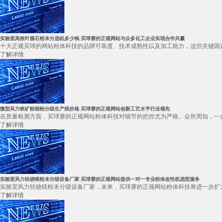
实验室高效叶腊石粉末分选机多少钱 买球赛的正规网站与众多化工企业实现合作共赢
十大正规买球的网站粉体科技的品牌可靠度、技术成熟性以及加工能力，这些关键因素
了解详情
微型风力铁矿粉细粉分级生产线价格 买球赛的正规网站创新工艺水平行业领先
在质量检测方面，买球赛的正规网站粉体科技对细节的把控尤为严格。众所周知，一台
了解详情
实验室风力轻烧镁粉末分级设备厂家 买球赛的正规网站提供一对一专业粉体改性机选型服务
实验室风力轻烧镁粉末分级设备厂家，未来，买球赛的正规网站粉体科技将进一步扩大
了解详情