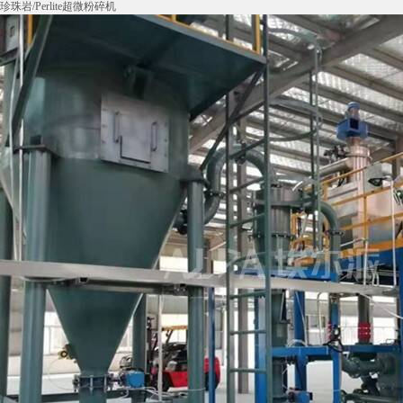
珍珠岩/Perlite超微粉碎机