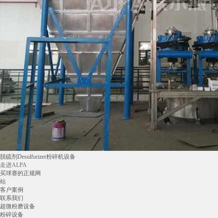
脱硫剂Desulfurizer粉碎机设备
走进ALPA
买球赛的正规网
站
客户案例
联系我们
超微粉磨设备
粉碎设备