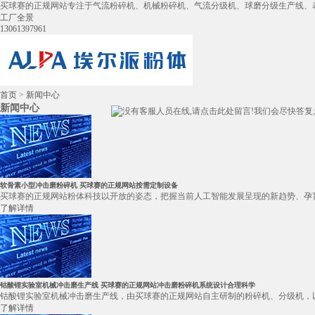
买球赛的正规网站专注于气流粉碎机、机械粉碎机、气流分级机、球磨分级生产线、
工厂全景
13061397961
首页
>
新闻中心
新闻中心
软骨素小型冲击磨粉碎机 买球赛的正规网站按需定制设备
买球赛的正规网站粉体科技以开放的姿态，把握当前人工智能发展呈现的新趋势、孕育
了解详情
钴酸锂实验室机械冲击磨生产线 买球赛的正规网站冲击磨粉碎机系统设计合理科学
钴酸锂实验室机械冲击磨生产线，由买球赛的正规网站自主研制的粉碎机、分级机，以
了解详情