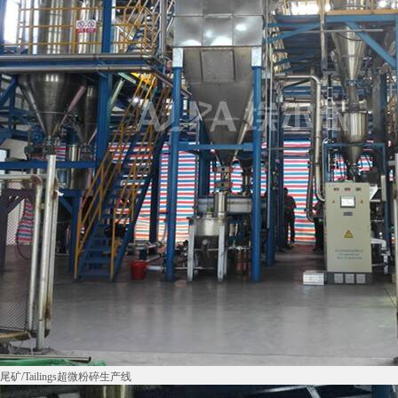
尾矿/Tailings超微粉碎生产线