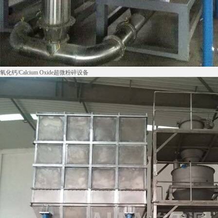
氧化钙/Calcium Oxide超微粉碎设备