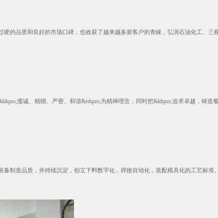
硬的品质和良好的市场口碑，也收获了越来越多新客户的青睐，弘润石油化工、三棵树
;虔诚、精细、严密、和谐&rdquo;为精神理念，同时把&ldquo;追求卓越，铸造黎明品
造品质，并持续沉淀，创立下料数字化，焊接自动化，装配模具化的工艺标准。 专业的制