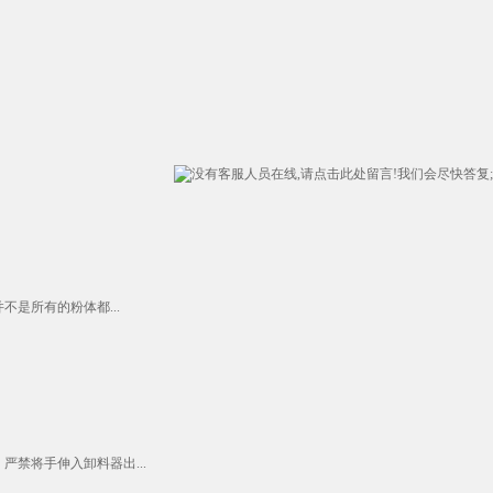
是所有的粉体都...
禁将手伸入卸料器出...