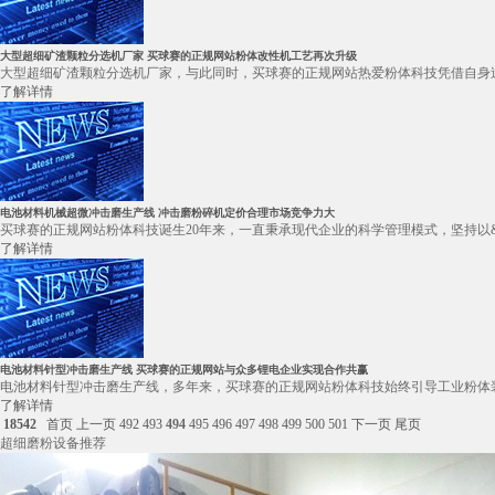
大型超细矿渣颗粒分选机厂家 买球赛的正规网站粉体改性机工艺再次升级
大型超细矿渣颗粒分选机厂家，与此同时，买球赛的正规网站热爱粉体科技凭借自身过
了解详情
电池材料机械超微冲击磨生产线 冲击磨粉碎机定价合理市场竞争力大
买球赛的正规网站粉体科技诞生20年来，一直秉承现代企业的科学管理模式，坚持以&ldquo
了解详情
电池材料针型冲击磨生产线 买球赛的正规网站与众多锂电企业实现合作共赢
电池材料针型冲击磨生产线，多年来，买球赛的正规网站粉体科技始终引导工业粉体装备制
了解详情
18542
首页
上一页
492
493
494
495
496
497
498
499
500
501
下一页
尾页
超细磨粉设备推荐