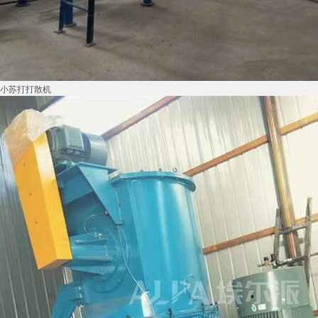
小苏打打散机