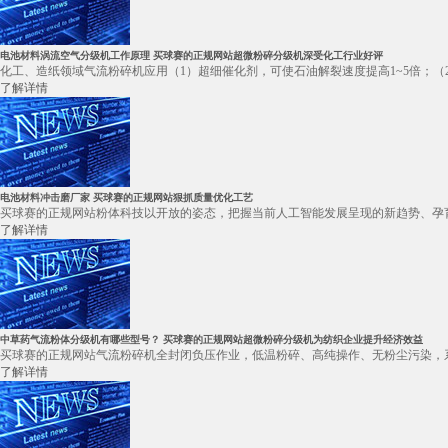
电池材料涡流空气分级机工作原理 买球赛的正规网站超微粉碎分级机深受化工行业好评
化工、造纸领域气流粉碎机应用（1）超细催化剂，可使石油解裂速度提高1~5倍；（
了解详情
电池材料冲击磨厂家 买球赛的正规网站狠抓质量优化工艺
买球赛的正规网站粉体科技以开放的姿态，把握当前人工智能发展呈现的新趋势、孕育
了解详情
中草药气流粉体分级机有哪些型号？ 买球赛的正规网站超微粉碎分级机为纺织企业提升经济效益
买球赛的正规网站气流粉碎机全封闭负压作业，低温粉碎、高纯操作、无粉尘污染，系统排
了解详情