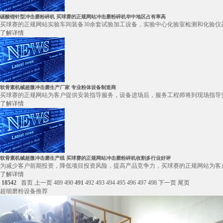
碳酸锂针型冲击磨粉碎机 买球赛的正规网站冲击磨粉碎机华中地区占有率高
买球赛的正规网站实验车间装备30余套试验加工设备，实验中心化验室检测和化验仪器
了解详情
软骨素机械超微冲击磨生产厂家 专业粉体设备制造商
买球赛的正规网站为客户提供安装指导服务，设备进场后，服务工程师将到现场指导安
了解详情
软骨素机械超微冲击磨生产线 买球赛的正规网站冲击磨粉碎机收割多行业好评
为减少客户前期投资，降低项目投资风险，提高产品竞争力，买球赛的正规网站为客户
了解详情
18542
首页
上一页
489
490
491
492
493
494
495
496
497
498
下一页
尾页
超细磨粉设备推荐