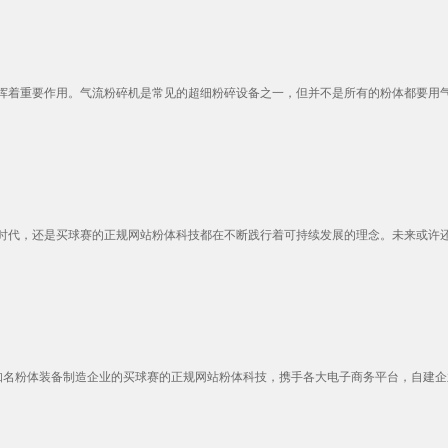
着重要作用。气流粉碎机是常见的超细粉碎设备之一，但并不是所有的粉体都要用气流
代，还是买球赛的正规网站粉体科技都在不断践行着可持续发展的理念。未来或许还存
名粉体装备制造企业的买球赛的正规网站粉体科技，携手各大电子商务平台，自建企业B