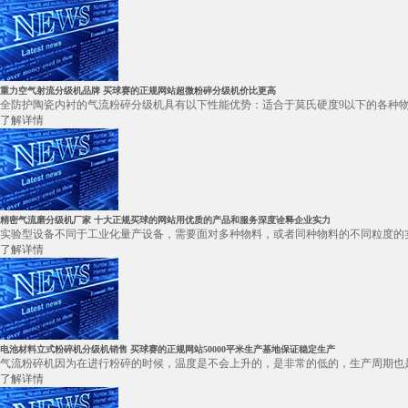
重力空气射流分级机品牌 买球赛的正规网站超微粉碎分级机价比更高
全防护陶瓷内衬的气流粉碎分级机具有以下性能优势：适合于莫氏硬度9以下的各种物
了解详情
精密气流磨分级机厂家 十大正规买球的网站用优质的产品和服务深度诠释企业实力
实验型设备不同于工业化量产设备，需要面对多种物料，或者同种物料的不同粒度的实
了解详情
电池材料立式粉碎机分级机销售 买球赛的正规网站50000平米生产基地保证稳定生产
气流粉碎机因为在进行粉碎的时候，温度是不会上升的，是非常的低的，生产周期也是
了解详情