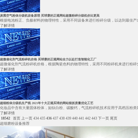
炭黑空气粉体分级机设备原理 买球赛的正规网站超微粉碎分级机价比更高
根据电池粉正、负极材料的物理特性，采用不同设备来进行粉碎分级，以达到最佳产出比
了解详情
超微催化剂气流粉碎机价格 买球赛的正规网站全力以赴打造智能化工厂
超微催化剂气流粉碎机价格，根据陶瓷色料的物理特性，采用不同粉碎机来进行粉碎分
了解详情
超细粉体分级机生产线 2021年十大正规买球的网站狠抓质量优化工艺
化妆品中含有大量固体粉体，如钛白粉、碳酸钙，气流粉碎机技术应用于高档压粉类彩
了解详情
18542
首页
上一页
434
435
436
437
438
439
440
441
442
443
下一页
尾页
超细磨粉设备推荐