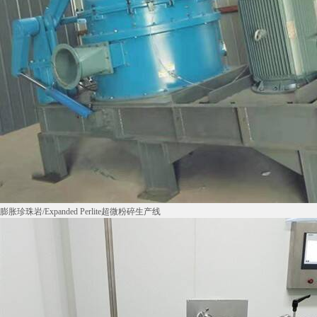
膨胀珍珠岩/Expanded Perlite超微粉碎生产线