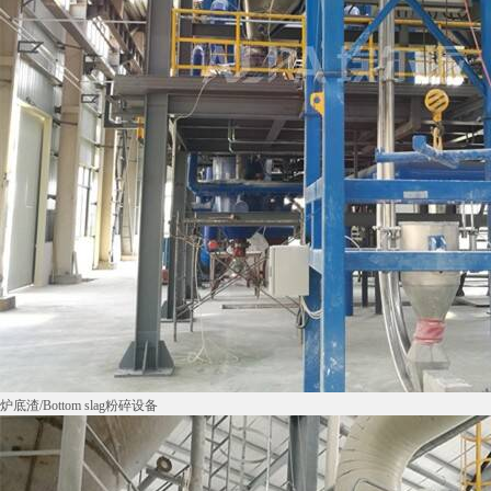
炉底渣/Bottom slag粉碎设备