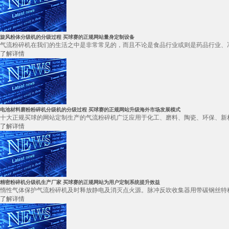
旋风粉体分级机的分级过程 买球赛的正规网站量身定制设备
气流粉碎机在我们的生活之中是非常常见的，而且不论是食品行业或则是药品行业、冶
了解详情
电池材料磨粉粉碎机分级机的分级过程 买球赛的正规网站升级海外市场发展模式
十大正规买球的网站定制生产的气流粉碎机广泛应用于化工、磨料、陶瓷、环保、新材
了解详情
精密粉碎机分级机生产厂家 买球赛的正规网站为用户定制系统提升效益
惰性气体保护气流粉碎机及时释放静电及消灭点火源。脉冲反吹收集器用带碳钢丝特种
了解详情