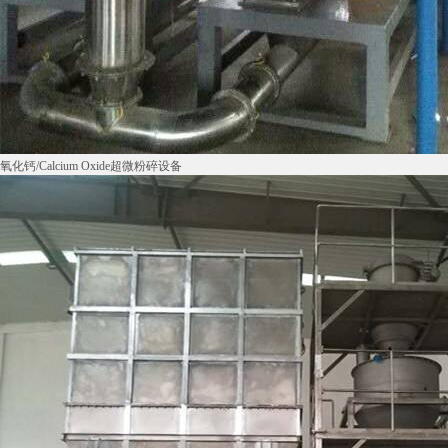
氧化钙/Calcium Oxide超微粉碎设备