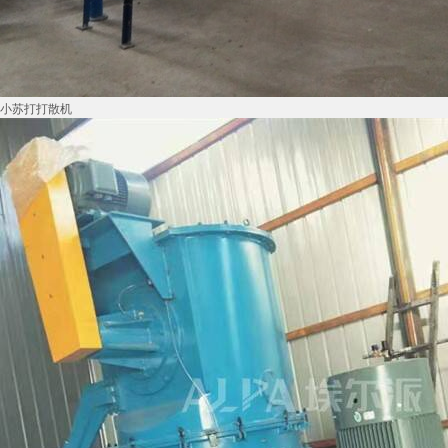
小苏打打散机