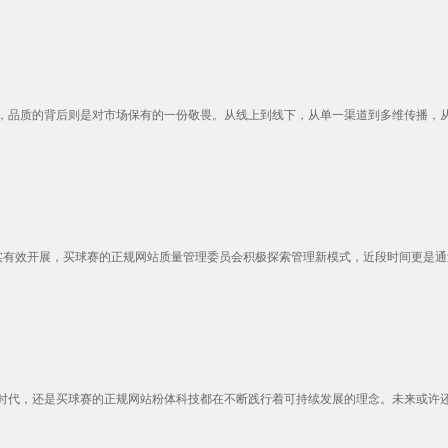
品质的背后则是对市场保有的一份敬畏。从线上到线下，从单一渠道到多维传播，从国
作扎实有效开展，买球赛的正规网站质量管理委员会积极探索管理新模式，近段时间更是通过8
代，还是买球赛的正规网站粉体科技都在不断践行着可持续发展的理念。未来或许还存