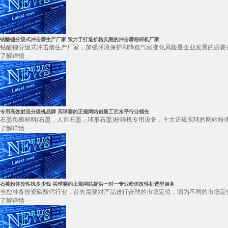
钴酸锂分级式冲击磨生产厂家 致力于打造价格实惠的冲击磨粉碎机厂家
钴酸锂分级式冲击磨生产厂家，加强环境保护和降低气候变化风险是企业发展的必要条件，买
了解详情
专用高效射流分级机品牌 买球赛的正规网站创新工艺水平行业领先
石墨负极材料(石墨，人造石墨，球形石墨)粉碎机专用设备，十大正规买球的网站粉体
了解详情
石英粉体改性机多少钱 买球赛的正规网站提供一对一专业粉体改性机选型服务
当您准备投资碳酸钙行业，首先需要对产品进行合理的市场定位，因为不同的市场定位
了解详情