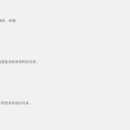
。硅微...
提高粉体填料的充填...
使其表现出许多...