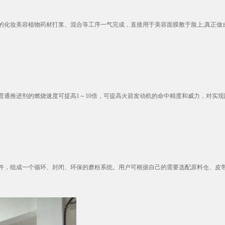
化妆美容植物药材打浆、混合等工序一气完成，直接用于美容面膜敷于脸上;真正做成全
通推进剂的燃烧速度可提高1～10倍，可提高火箭发动机的命中精度和威力，对实现国
，组成一个循环、封闭、环保的磨粉系统。用户可根据自己的需要选配原料仓、皮带输