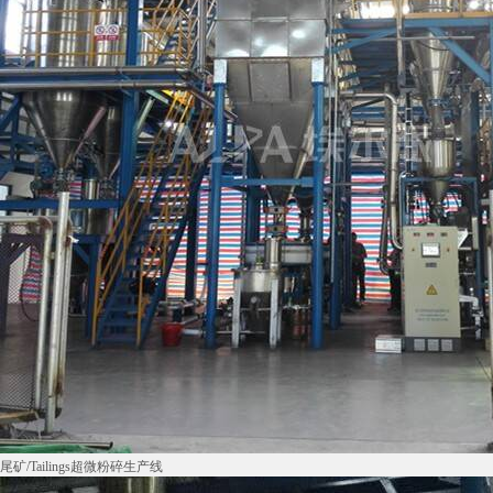
尾矿/Tailings超微粉碎生产线