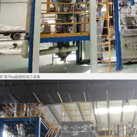
矿渣/Slaq超细粉加工设备