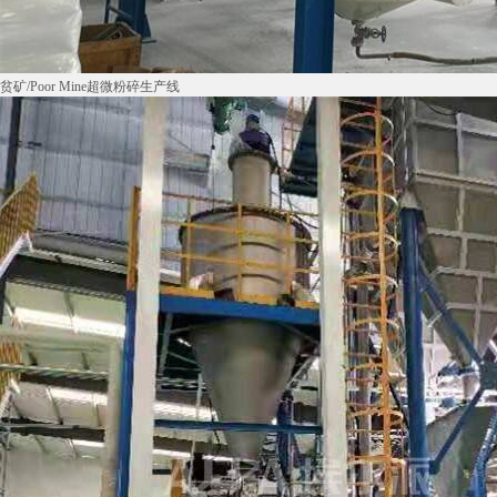
贫矿/Poor Mine超微粉碎生产线