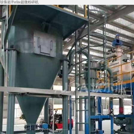
珍珠岩/Perlite超微粉碎机