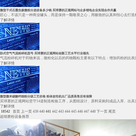
微型干式石墨负极微粉分选设备多少钱 买球赛的正规网站与众多锂电企业实现合作共赢
匠心，不该只是一种商业噱头，而是保持一颗敬畏之心，用极致的认真和恒心去打造极致的产品
了解详情
卧式空气气流粉碎机型号 买球赛的正规网站创新工艺水平行业领先
气流粉碎机对于药物来说，微粉化以后的药物颗粒主要有以下特点：增加药粉的比表面
了解详情
微型微米碳酸钙细粉分级工艺价格 粉体改性机出厂品质高售后有保障
买球赛的正规网站坚守14道制造检验工序，从图纸设计、原料采购到成品入库、出具
了解详情
18542
首页
上一页
439
440
441
442
443
444
445
446
447
448
下一页
尾页
超细磨粉设备推荐