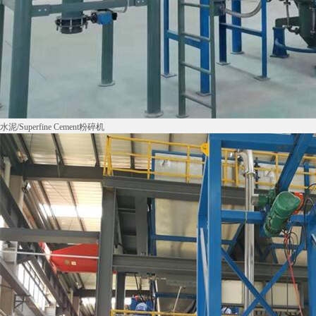
水泥/Superfine Cement粉碎机