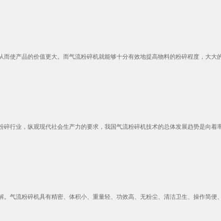
而使产品的价值更大。而气流粉碎机就能够十分有效地提高物料的粉碎程度，大大的提
碎行业，纵观现代社会生产力的要求，我国气流粉碎机技术的总体发展趋势是向着率、
。气流粉碎机具有精密、体积小、重量轻、功效高、无粉尘、清洁卫生、操作简便、造