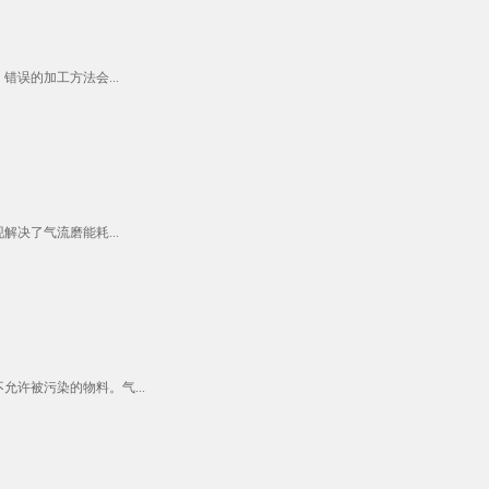
误的加工方法会...
决了气流磨能耗...
许被污染的物料。气...