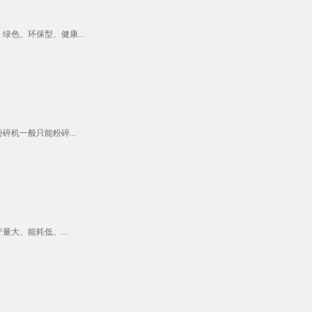
色、环保型、健康...
机一般只能粉碎...
大、能耗低、...