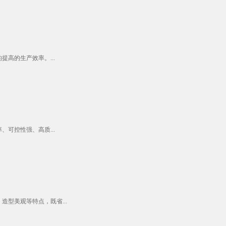
高的生产效率。...
可控性强、高质...
型美观等特点，既省...