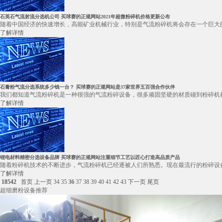
石英石气流射流分选机公司 买球赛的正规网站2021年超微粉碎机价格更新公布
随着中国经济的快速增长，高能矿业机械行业，特别是气流粉碎机将会存在一个巨大的
了解详情
石膏粉气流分选系统多少钱一台？ 买球赛的正规网站是37家世界五百强合作伙伴
我们都知道气流粉碎机是一种很强的气流粉碎设备，很多顽固坚硬的材质碰到粉碎机都
了解详情
锂电材料精密分选设备品牌 买球赛的正规网站注重细节工艺以匠心打造高品质产品
随着粉碎机技术的不断进步，气流粉碎机已经逐被人们所熟悉。现在最流行的粉碎设备
了解详情
18542
首页
上一页
34
35
36
37
38
39
40
41
42
43
下一页
尾页
超细磨粉设备推荐