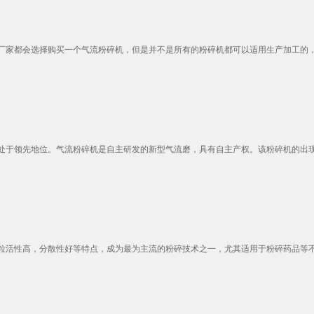
家都会选择购买一个气流粉碎机，但是并不是所有的粉碎机都可以适用生产加工的，错
于领先地位。气流粉碎机是自主研发的新型气流磨，具有自主产权。该粉碎机的出现解
活性高，分散性好等特点，成为最为主流的粉碎技术之一，尤其适用于粉碎药品等不允