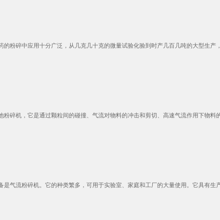
的粉碎中应用十分广泛，从几克几十克的微量试验化验到时产几百几吨的大型生产，气
粉碎机，它是通过颗粒间的碰撞、气流对物料的冲击和剪切、高速气流作用下物料的冲
是气流粉碎机。它的种类繁多，可用于实验室、家庭和工厂的大量使用。它具有生产量