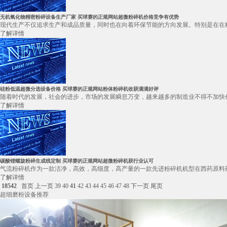
无机氧化物精密粉碎设备生产厂家 买球赛的正规网站超微粉碎机价格竞争有优势
现代生产不仅追求生产和成品质量，同时也在向着环保节能的方向发展。特别是在在粉
了解详情
硅粉低温超微分选设备价格 买球赛的正规网站粉体粉碎机收获满满好评
随着时代的发展，社会的进步，市场的发展瞬息万变，越来越多的制造业不得不加快创
了解详情
碳酸锂螺旋粉碎生成线定制 买球赛的正规网站超微粉碎机获行业认可
气流粉碎机作为一款洁净，高效，高细度，高产量的一款先进粉碎机机型在西药原料药
了解详情
18542
首页
上一页
39
40
41
42
43
44
45
46
47
48
下一页
尾页
超细磨粉设备推荐