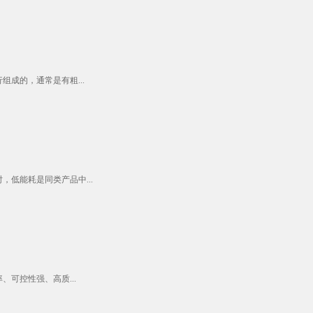
成的，通常是有粗...
低能耗是同类产品中...
可控性强、高质...