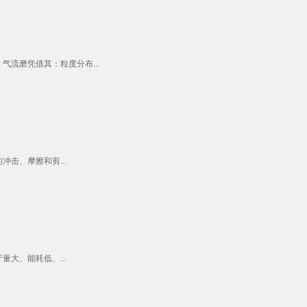
流磨凭借其：粒度分布...
击、摩擦和剪...
大、能耗低、...