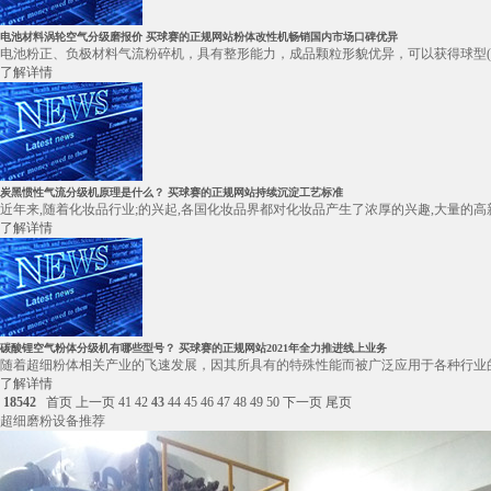
电池材料涡轮空气分级磨报价 买球赛的正规网站粉体改性机畅销国内市场口碑优异
电池粉正、负极材料气流粉碎机，具有整形能力，成品颗粒形貌优异，可以获得球型(土豆
了解详情
炭黑惯性气流分级机原理是什么？ 买球赛的正规网站持续沉淀工艺标准
近年来,随着化妆品行业;的兴起,各国化妆品界都对化妆品产生了浓厚的兴趣,大量的
了解详情
碳酸锂空气粉体分级机有哪些型号？ 买球赛的正规网站2021年全力推进线上业务
随着超细粉体相关产业的飞速发展，因其所具有的特殊性能而被广泛应用于各种行业的
了解详情
18542
首页
上一页
41
42
43
44
45
46
47
48
49
50
下一页
尾页
超细磨粉设备推荐