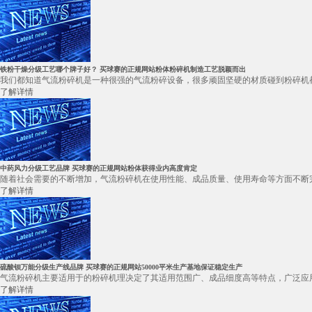
铁粉干燥分级工艺哪个牌子好？ 买球赛的正规网站粉体粉碎机制造工艺脱颖而出
我们都知道气流粉碎机是一种很强的气流粉碎设备，很多顽固坚硬的材质碰到粉碎机都
了解详情
中药风力分级工艺品牌 买球赛的正规网站粉体获得业内高度肯定
随着社会需要的不断增加，气流粉碎机在使用性能、成品质量、使用寿命等方面不断完
了解详情
硫酸钡万能分级生产线品牌 买球赛的正规网站50000平米生产基地保证稳定生产
气流粉碎机主要适用于的粉碎机理决定了其适用范围广、成品细度高等特点，广泛应用
了解详情