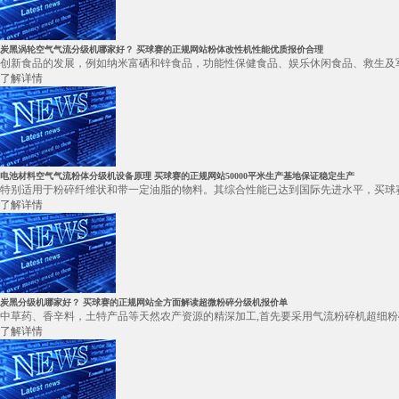
炭黑涡轮空气气流分级机哪家好？ 买球赛的正规网站粉体改性机性能优质报价合理
创新食品的发展，例如纳米富硒和锌食品，功能性保健食品、娱乐休闲食品、救生及军
了解详情
电池材料空气气流粉体分级机设备原理 买球赛的正规网站50000平米生产基地保证稳定生产
特别适用于粉碎纤维状和带一定油脂的物料。其综合性能已达到国际先进水平，买球赛的正
了解详情
炭黑分级机哪家好？ 买球赛的正规网站全方面解读超微粉碎分级机报价单
中草药、香辛料，土特产品等天然农产资源的精深加工,首先要采用气流粉碎机超细粉
了解详情