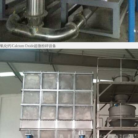
氧化钙/Calcium Oxide超微粉碎设备