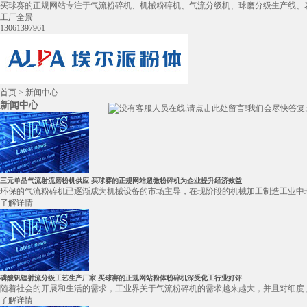
买球赛的正规网站专注于气流粉碎机、机械粉碎机、气流分级机、球磨分级生产线、
工厂全景
13061397961
首页
>
新闻中心
新闻中心
三元单晶气流射流磨粉机供应 买球赛的正规网站超微粉碎机为企业提升经济效益
环保的气流粉碎机已逐渐成为机械设备的市场主导，在现阶段的机械加工制造工业中环
了解详情
磷酸钒锂射流分级工艺生产厂家 买球赛的正规网站粉体粉碎机深受化工行业好评
随着社会的开展和生活的需求，工业界关于气流粉碎机的需求越来越大，并且对细度、
了解详情