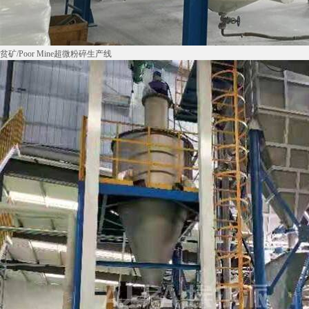
贫矿/Poor Mine超微粉碎生产线