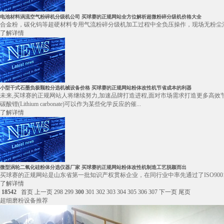
电池材料涡流空气粉碎机分级机公司 买球赛的正规网站全方位解析超微粉碎分级机价格大全
合金粉，碳化钨等超硬材料专用气流粉碎分级机加工过程中全负压操作，现场无粉尘污染
了解详情
小型干式石墨负极颗粒分选机械设备价格 买球赛的正规网站粉体改性机节省成本的利器
未来,买球赛的正规网站人将继续努力,加速品牌打造进程,面对市场需求打造更多高效
碳酸锂(Lithium carbonate)可以作为某些化学反应的催...
了解详情
微型涡轮二氧化硅粉体分选仪器厂家 买球赛的正规网站粉体改性机制造工艺脱颖而出
买球赛的正规网站是山东省第一批知识产权贯标企业，在同行业中率先通过了ISO900
了解详情
18542
首页
上一页
298
299
300
301
302
303
304
305
306
307
下一页
尾页
超细磨粉设备推荐