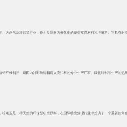
、天然气及环保等行业，作为反应器内催化剂的覆盖支撑材料和塔填料。它具有耐高温
铝纤维制品，烟囱内衬耐酸砖和耐火浇注料的专业生产厂家。碳化硅制品生产的热压过
棕刚玉是一种天然的环保型研磨原料，在国际喷磨清理行业中扮演了一个重要的角色。