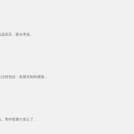
高压，吸水率低...
程包括：热塑压制和缓慢...
用作喷磨介质占了...