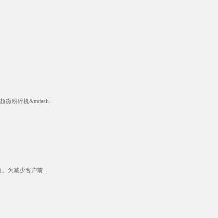
机&mdash...
为减少客户前...