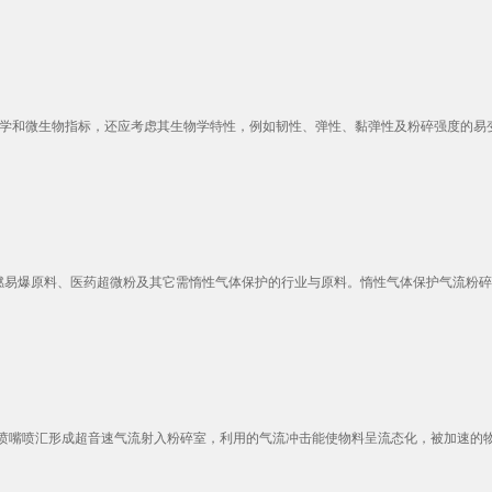
学和微生物指标，还应考虑其生物学特性，例如韧性、弹性、黏弹性及粉碎强度的易变性
易爆原料、医药超微粉及其它需惰性气体保护的行业与原料。惰性气体保护气流粉碎分级
嘴喷汇形成超音速气流射入粉碎室，利用的气流冲击能使物料呈流态化，被加速的物料