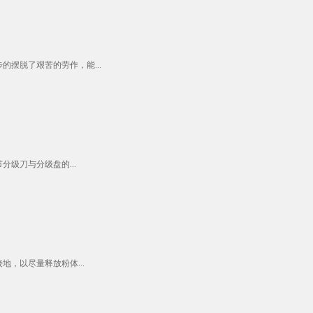
摆脱了艰苦的劳作，能...
级刀与分级盘的...
，以尽量释放粉体...