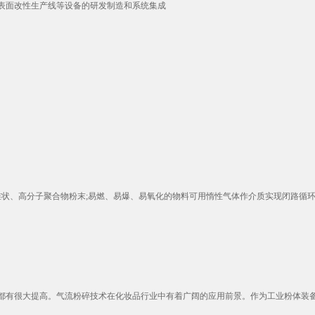
表面改性生产线等设备的研发制造和系统集成
状、高分子聚合物粉末;易燃、易爆、易氧化的物料可用惰性气体作介质实现闭路循环粉
有很大提高。气流粉碎技术在化妆品行业中有着广阔的应用前景。作为工业粉体装备行