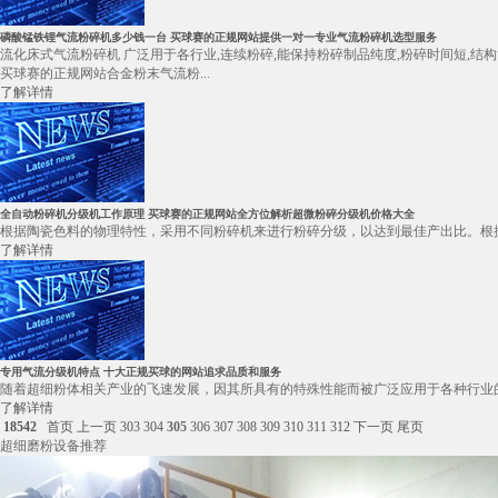
磷酸锰铁锂气流粉碎机多少钱一台 买球赛的正规网站提供一对一专业气流粉碎机选型服务
流化床式气流粉碎机 广泛用于各行业,连续粉碎,能保持粉碎制品纯度,粉碎时间短,结构
买球赛的正规网站合金粉末气流粉...
了解详情
全自动粉碎机分级机工作原理 买球赛的正规网站全方位解析超微粉碎分级机价格大全
根据陶瓷色料的物理特性，采用不同粉碎机来进行粉碎分级，以达到最佳产出比。根据我公
了解详情
专用气流分级机特点 十大正规买球的网站追求品质和服务
随着超细粉体相关产业的飞速发展，因其所具有的特殊性能而被广泛应用于各种行业的
了解详情
18542
首页
上一页
303
304
305
306
307
308
309
310
311
312
下一页
尾页
超细磨粉设备推荐