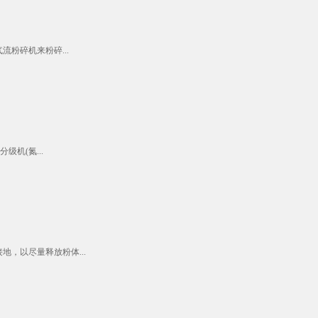
粉碎机来粉碎...
机(氮...
，以尽量释放粉体...