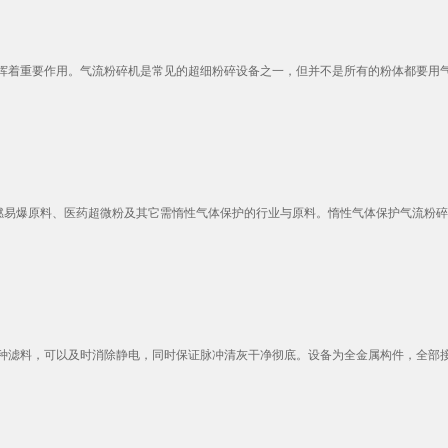
着重要作用。气流粉碎机是常见的超细粉碎设备之一，但并不是所有的粉体都要用气流
易爆原料、医药超微粉及其它需惰性气体保护的行业与原料。惰性气体保护气流粉碎分级
滤料，可以及时消除静电，同时保证脉冲清灰干净彻底。设备为全金属构件，全部接地