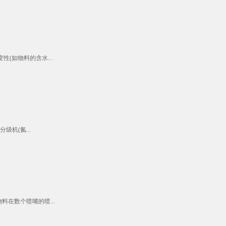
(如物料的含水...
机(氮...
在数个喷嘴的喷...