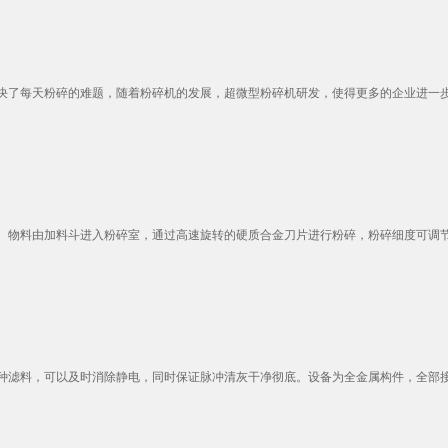
了每天粉碎的难题，随着粉碎机的发展，超微型粉碎机研发，使得更多的企业进一步的
物料由加料斗进入粉碎室，通过高速旋转的硬质合金刀片进行粉碎，粉碎细度可调节分
滤料，可以及时消除静电，同时保证脉冲清灰干净彻底。设备为全金属构件，全部接地