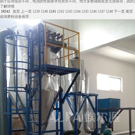
由于应用场景不同，电池的性能要求也有所不同。绝大多数储能装置无需移动，因此储
了解详情
18542
首页
上一页
1239
1240
1241
1242
1243
1244
1245
1246
1247
1248
下一页
尾页
超细磨粉设备推荐