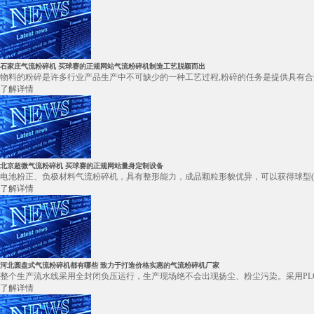
石家庄气流粉碎机 买球赛的正规网站气流粉碎机制造工艺脱颖而出
物料的粉碎是许多行业产品生产中不可缺少的一种工艺过程,粉碎的任务是提供具有合适
了解详情
北京超微气流粉碎机 买球赛的正规网站量身定制设备
电池粉正、负极材料气流粉碎机，具有整形能力，成品颗粒形貌优异，可以获得球型(土豆
了解详情
河北圆盘式气流粉碎机都有哪些 致力于打造价格实惠的气流粉碎机厂家
整个生产流水线采用全封闭负压运行，生产现场绝不会出现扬尘、粉尘污染。采用PL
了解详情