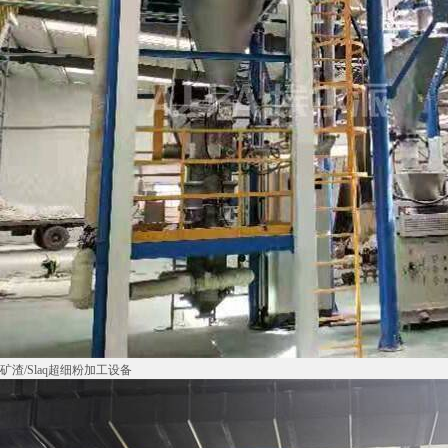
矿渣/Slaq超细粉加工设备