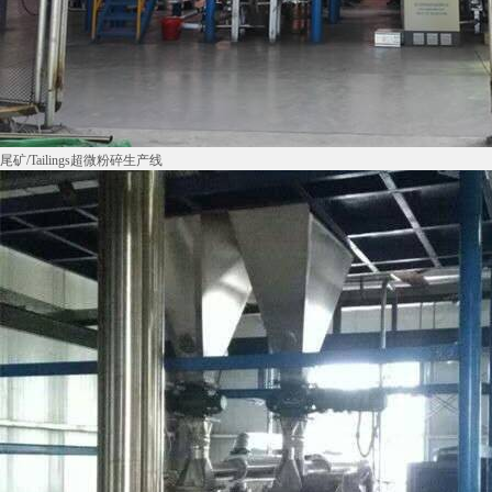
尾矿/Tailings超微粉碎生产线