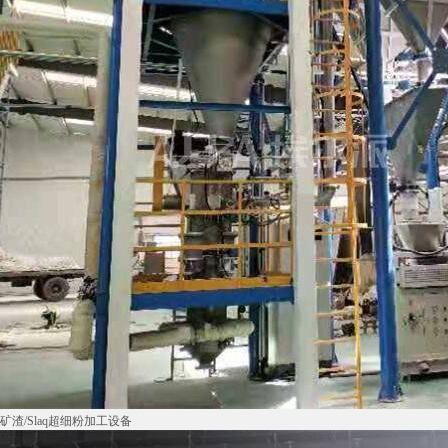
矿渣/Slaq超细粉加工设备