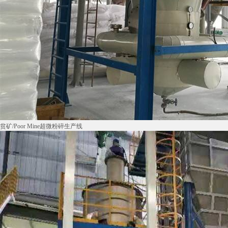
贫矿/Poor Mine超微粉碎生产线