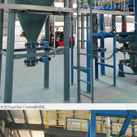
水泥/Superfine Cement粉碎机