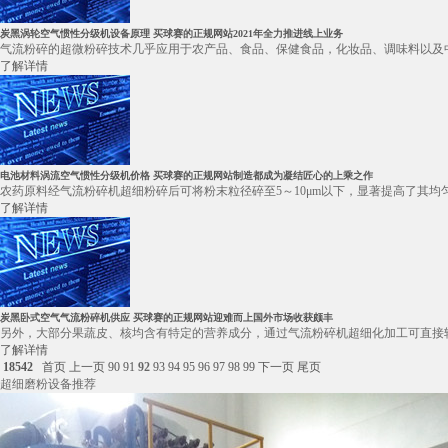
炭黑涡轮空气惯性分级机设备原理 买球赛的正规网站2021年全力推进线上业务
气流粉碎的超微粉碎技术几乎应用于农产品、食品、保健食品，化妆品、调味料以及中
了解详情
电池材料涡流空气惯性分级机价格 买球赛的正规网站制造都成为凝结匠心的上乘之作
农药原料经气流粉碎机超细粉碎后可将粉末粒径碎至5～10μm以下，显著提高了其均
了解详情
炭黑卧式空气气流粉碎机供应 买球赛的正规网站迎难而上国外市场收获颇丰
另外，大部分果蔬皮、核均含有特定的营养成分，通过气流粉碎机超细化加工可直接转
了解详情
18542
首页
上一页
90
91
92
93
94
95
96
97
98
99
下一页
尾页
超细磨粉设备推荐