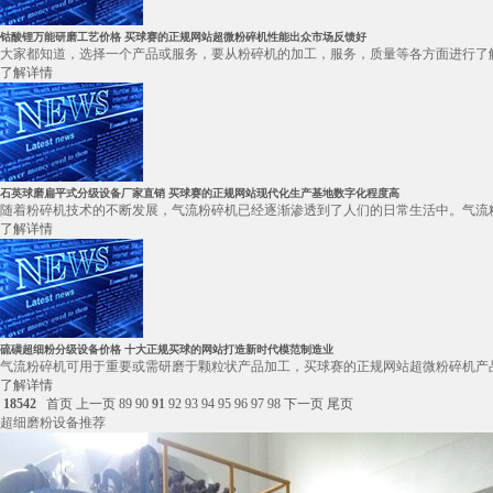
钴酸锂万能研磨工艺价格 买球赛的正规网站超微粉碎机性能出众市场反馈好
大家都知道，选择一个产品或服务，要从粉碎机的加工，服务，质量等各方面进行了解
了解详情
石英球磨扁平式分级设备厂家直销 买球赛的正规网站现代化生产基地数字化程度高
随着粉碎机技术的不断发展，气流粉碎机已经逐渐渗透到了人们的日常生活中。气流粉
了解详情
硫磺超细粉分级设备价格 十大正规买球的网站打造新时代模范制造业
气流粉碎机可用于重要或需研磨于颗粒状产品加工，买球赛的正规网站超微粉碎机产品
了解详情
18542
首页
上一页
89
90
91
92
93
94
95
96
97
98
下一页
尾页
超细磨粉设备推荐