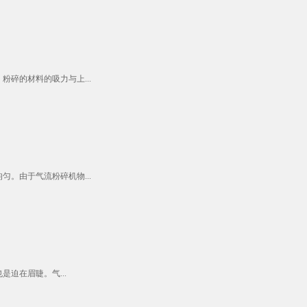
碎的材料的吸力与上...
。由于气流粉碎机物...
迫在眉睫。气...