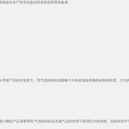
表面改性生产线等设备的研发制造和系统集成
而使产品的价值更大。而气流粉碎机就能够十分有效地提高物料的粉碎程度，大大的提
小颗粒产品需要用到.气流粉碎机在高速气流的作用下获得巨大的动能，在粉碎室中引起