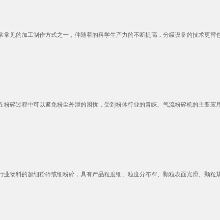
常见的加工制作方式之一，伴随着的科学生产力的不断提高，分级设备的技术更替也是
粉碎过程中可以避免粉尘外泄的困扰，受到粉体行业的青睐。气流粉碎机的主要应用，
业物料的超细粉碎或细粉碎，具有产品粒度细、粒度分布窄、颗粒表面光滑、颗粒规则