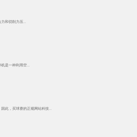
和切削力压...
是一种利用空...
此，买球赛的正规网站科技...