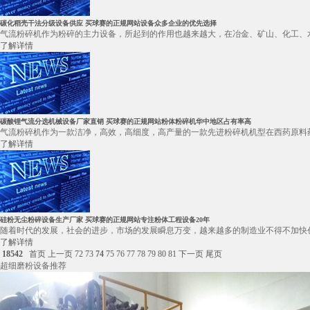
碳化稻壳干法分级设备供应 买球赛的正规网站设备众多企业的优先选择
气流粉碎机作为粉碎的主力设备，所起到的作用也越来越大，在冶金、矿山、化工、水
了解详情
碳酸锂气流分选机械设备厂家直销 买球赛的正规网站粉体粉碎机华中地区占有率高
气流粉碎机作为一款洁净，高效，高细度，高产量的一款先进粉碎机机型在西药原料药
了解详情
硅粉无尘粉碎设备生产厂家 买球赛的正规网站专注粉体工程设备20年
随着时代的发展，社会的进步，市场的发展瞬息万变，越来越多的制造业不得不加快创
了解详情
18542
首页
上一页
72
73
74
75
76
77
78
79
80
81
下一页
尾页
超细磨粉设备推荐