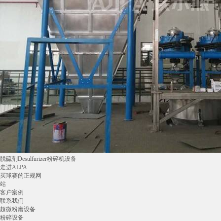
脱硫剂Desulfurizer粉碎机设备
走进ALPA
买球赛的正规网
站
客户案例
联系我们
超微粉磨设备
粉碎设备