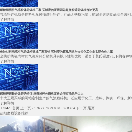
碳酸锂惯性气流粉体分级机厂家 买球赛的正规网站超微粉碎分级机价比更高
气流粉碎机就是物料相互碰撞进行粉碎，产品无铁质污染，能完全达到食品安全级别。
了解详情
电池材料涡流空气分级粉碎机厂家直销 买球赛的正规网站与众多化工企业实现合作共赢
全防护陶瓷内衬的气流粉碎分级机具有以下性能优势：适合于莫氏硬度9以下的各种物
了解详情
碳酸锂磨粉分级磨的特征 超微粉碎分级机定价合理市场竞争力大
十大正规买球的网站定制生产的气流粉碎机广泛应用于化工、磨料、陶瓷、环保、新材
了解详情
18542
首页
上一页
75
76
77
78
79
80
81
82
83
84
下一页
尾页
超细磨粉设备推荐