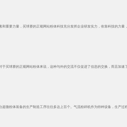
和重要力量，买球赛的正规网站粉体科技充分发挥企业研发实力，依靠科技的力量，创
于买球赛的正规网站粉体来说，这种与外的交流不仅促进了信息的交换，而且加速了买
超微粉体装备的生产制造工序往往多达上百个。气流粉碎机作为特种设备，生产过程中