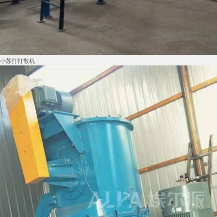
小苏打打散机