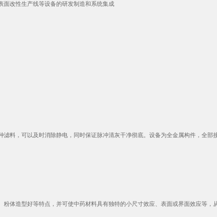
表面改性生产线等设备的研发制造和系统集成
滤料，可以及时消除静电，同时保证脉冲清灰干净彻底。设备为全金属构件，全部接地
粉体造型好等特点，并可使中药材料具有独特的小尺寸效应、表面或界面效应等，从而