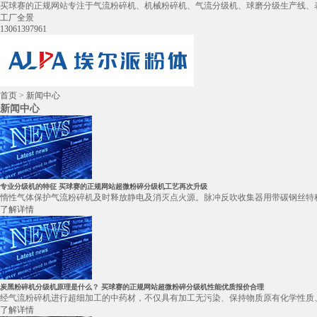
买球赛的正规网站专注于气流粉碎机、机械粉碎机、气流分级机、球磨分级生产线、
工厂全景
13061397961
首页
>
新闻中心
新闻中心
专业分级机的特征 买球赛的正规网站超微粉碎分级机工艺再次升级
惰性气体保护气流粉碎机及时释放静电及消灭点火源。脉冲反吹收集器用带碳钢丝特种
了解详情
炭黑粉碎机分级机原理是什么？ 买球赛的正规网站超微粉碎分级机性能优质报价合理
经气流粉碎机进行超细加工的中药材，不仅具有加工无污染、保持物质原有化学性质、
了解详情