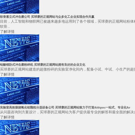
软骨素立式冲击磨公司 买球赛的正规网站与众多化工企业实现合作共赢
目前，人工智能和物联网已被越来越多地运用到了各个领域，买球赛的正规网站粉体
软骨...
了解详情
钴酸锂卧式冲击磨粉碎机 买球赛的正规网站拥有良好的企业文化
买球赛的正规网站建造的超微粉碎的实验室净化间内，配备小试、中试、小生产的超微粉
了解详情
实验室高效煅烧氧化铝颗粒分选设备公司 买球赛的正规网站致力于打造&ldquo;一站式、专业化&r
从问题咨询到方案设计，买球赛的正规网站为客户提供最专业的解答和最全面的解决办法，并协
了解详情