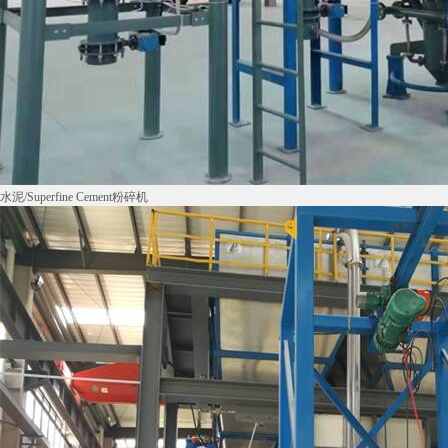
水泥/Superfine Cement粉碎机