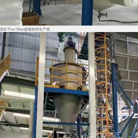
贫矿/Poor Mine超微粉碎生产线