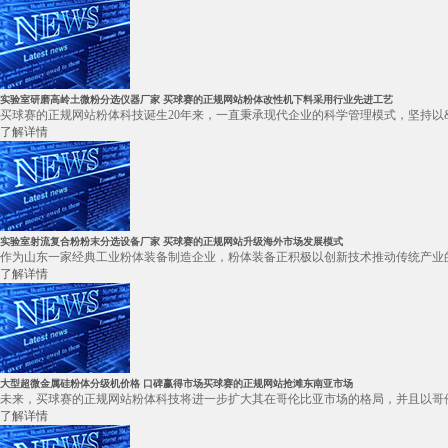
实验室研磨高岭土微粉分选仪器厂家 买球赛的正规网站粉体改性机下料采用行业先进工艺
买球赛的正规网站粉体科技诞生20年来，一直秉承现代企业的科学管理模式，坚持以&ldquo
了解详情
实验室射流复合粉粉末分选设备厂家 买球赛的正规网站升级海外市场发展模式
作为山东一家经典工业粉体装备制造企业，粉体装备正积极以创新技术推动传统产业的转型升
了解详情
大型超微金属硅粉体分级机价格 口碑赢得市场买球赛的正规网站抢滩东南亚市场
未来，买球赛的正规网站粉体科技将进一步扩大其在哥伦比亚市场的格局，并且以哥伦
了解详情