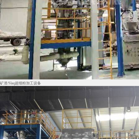
矿渣/Slaq超细粉加工设备