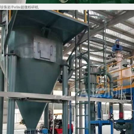
珍珠岩/Perlite超微粉碎机