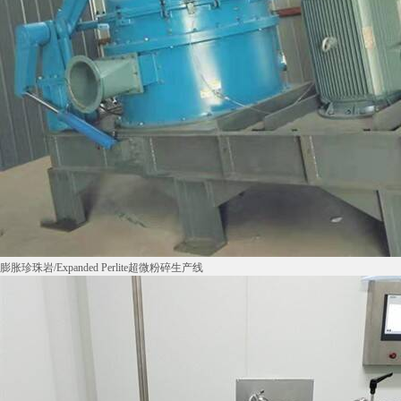
膨胀珍珠岩/Expanded Perlite超微粉碎生产线