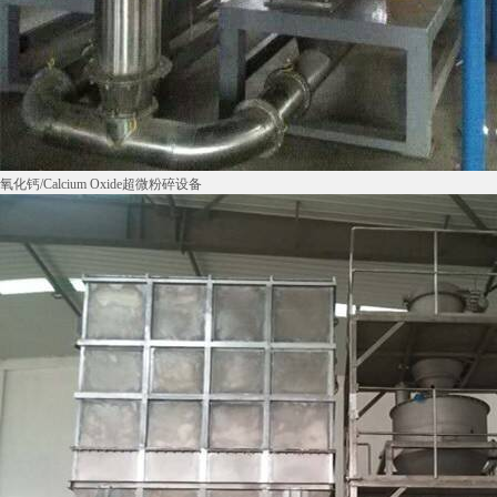
氧化钙/Calcium Oxide超微粉碎设备