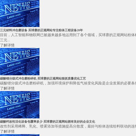
三元材料冲击磨设备 买球赛的正规网站专注粉体工程设备20年
目前，人工智能和物联网已被越来越多地运用到了各个领域，买球赛的正规网站粉体
三元...
了解详情
碳酸锂分级式冲击磨粉碎机 买球赛的正规网站狠抓质量优化工艺
碳酸锂分级式冲击磨粉碎机，加强环境保护和降低气候变化风险是企业发展的必要条件，买球
了解详情
碳酸钙改性活化设备包覆率多少 买球赛的正规网站拥有良好的企业文化
改性剂采用稀释、乳化、喷雾添加等措施提高分散度，最好与粉体连续给料联动的连续
了解详情