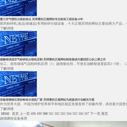
重力空气惯性分级机特点 买球赛的正规网站专注粉体工程设备20年
医药粉碎机,食品(保健品)专用粉碎分级设备，十大正规买球的网站主要由两大产品，
了解详情
碳酸锂涡流空气粉碎机分级机定制 买球赛的正规网站制造都成为凝结匠心的上乘之作
化工、造纸领域气流粉碎机应用（1）超细催化剂，可使石油解裂速度提高1~5倍；（
了解详情
实验室精细石英砂粉体分选机厂家 买球赛的正规网站为您提供行业解决方案
作为世界大国，中国为维护世界和平和地区稳定发展发挥了积极作用，承担着大国责任
了解详情
18542
首页
上一页
498
499
500
501
502
503
504
505
506
507
下一页
尾页
超细磨粉设备推荐