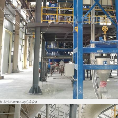
炉底渣/Bottom slag粉碎设备