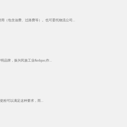
（包含油费、过路费等）。也可委托物流公司...
牌，振兴民族工业&rdquo;作...
粉可以满足这种要求，而...