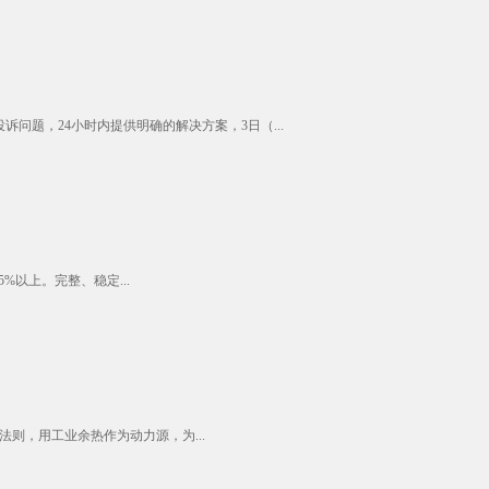
问题，24小时内提供明确的解决方案，3日（...
以上。完整、稳定...
法则，用工业余热作为动力源，为...