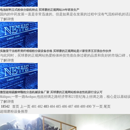
电池材料立式粉体分级机特点 买球赛的正规网站20年研发生产
国内的中药发展一直是非常迅速的。但是如果是在发展的过程中没有气流粉碎机的话是
了解详情
实验室干法秸秆类纤维细粉分级设备价格 买球赛的正规网站是37家世界五百强合作伙伴
与此同时，买球赛的正规网站热爱粉体科技凭借自身过硬的品质和良好的市场口碑，也
了解详情
微型超细硫酸钾颗粒分选机械设备厂家 买球赛的正规网站粉体改性机获行业认可
&ldquo;一带一路&rdquo;包括丝绸之路经济带和21世纪海上丝绸之路，核心
了解详情
18542
首页
上一页
481
482
483
484
485
486
487
488
489
490
下一页
尾页
超细磨粉设备推荐