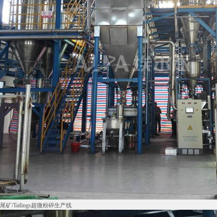
尾矿/Tailings超微粉碎生产线