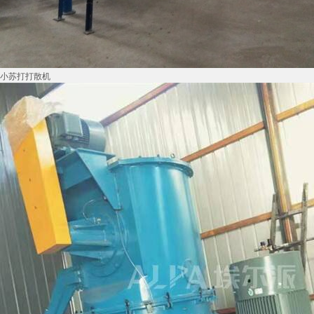
小苏打打散机