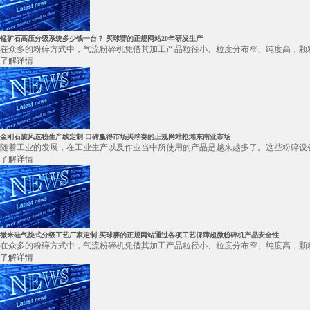
锰矿石高压分级系统多少钱一台？ 买球赛的正规网站20年研发生产
在众多的粉碎方式中，气流粉碎机凭借其加工产品粒径小、粒度分布窄、纯度高，颗粒
了解详情
金刚石旋风选粉生产线定制 口碑赢得市场买球赛的正规网站抢滩东南亚市场
随着工业的发展，在工业生产以及作业当中所使用的产品是越来越多了。这些粉碎设备
了解详情
微米硅气旋式分级工艺厂家定制 买球赛的正规网站通过各项工艺保障超微粉碎机产品安全性
在众多的粉碎方式中，气流粉碎机凭借其加工产品粒径小、粒度分布窄、纯度高，颗粒
了解详情