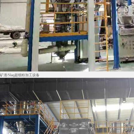
矿渣/Slaq超细粉加工设备