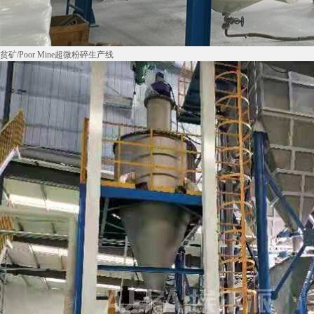
贫矿/Poor Mine超微粉碎生产线