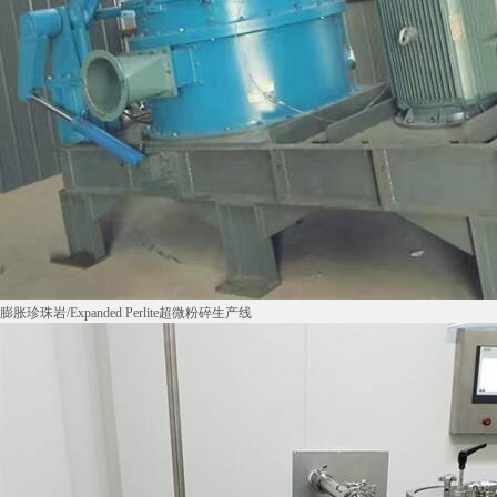
膨胀珍珠岩/Expanded Perlite超微粉碎生产线