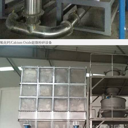
氧化钙/Calcium Oxide超微粉碎设备