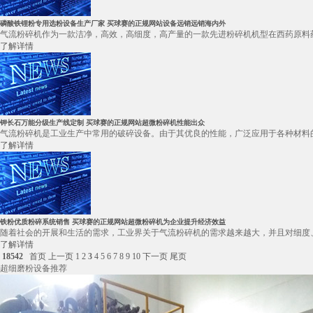
磷酸铁锂粉专用选粉设备生产厂家 买球赛的正规网站设备远销远销海内外
气流粉碎机作为一款洁净，高效，高细度，高产量的一款先进粉碎机机型在西药原料药
了解详情
钾长石万能分级生产线定制 买球赛的正规网站超微粉碎机性能出众
气流粉碎机是工业生产中常用的破碎设备。由于其优良的性能，广泛应用于各种材料的
了解详情
铁粉优质粉碎系统销售 买球赛的正规网站超微粉碎机为企业提升经济效益
随着社会的开展和生活的需求，工业界关于气流粉碎机的需求越来越大，并且对细度、
了解详情
18542
首页
上一页
1
2
3
4
5
6
7
8
9
10
下一页
尾页
超细磨粉设备推荐