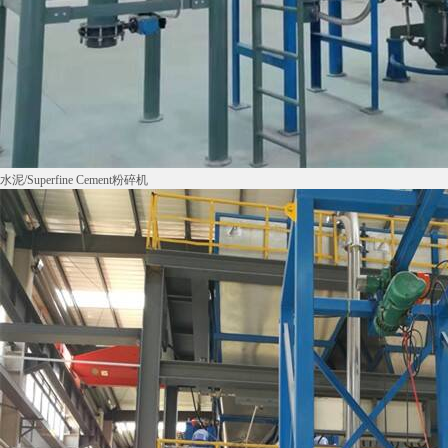
水泥/Superfine Cement粉碎机