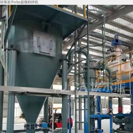
珍珠岩/Perlite超微粉碎机