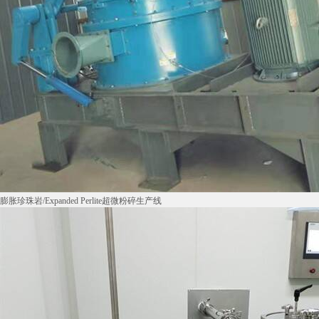
膨胀珍珠岩/Expanded Perlite超微粉碎生产线