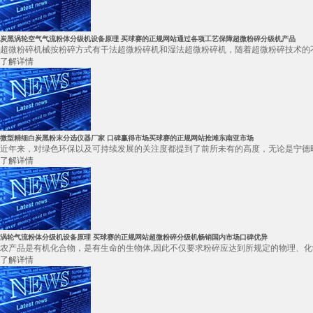
炭黑涡轮空气气流粉体分级机设备原理 买球赛的正规网站通过各项工艺保障超微粉碎分级机产品
超微粉碎机械按粉碎方式有干法超微粉碎机和湿法超微粉碎机，随着超微粉碎技术的不
了解详情
微型精细白炭黑粉末分选仪器厂家 口碑赢得市场买球赛的正规网站抢滩东南亚市场
近年来，对绿色环保以及可持续发展的关注度都提到了前所未有的高度，无论是宁德时
了解详情
涡轮气流粉体分级机设备原理 买球赛的正规网站超微粉碎分级机畅销国内市场口碑优异
农产品是有机化合物，是有生命的生物体,因此不仅要求粉碎应达到所规定的物理、化
了解详情