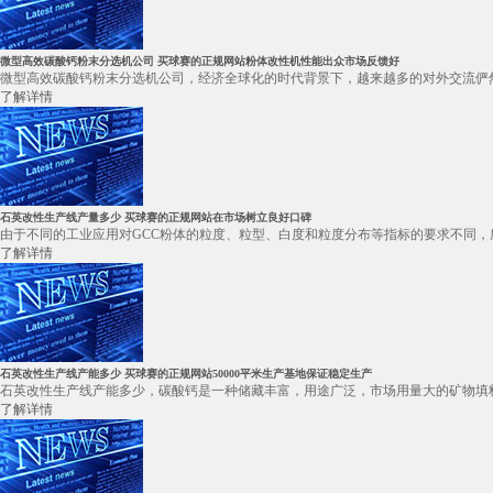
微型高效碳酸钙粉末分选机公司 买球赛的正规网站粉体改性机性能出众市场反馈好
微型高效碳酸钙粉末分选机公司，经济全球化的时代背景下，越来越多的对外交流俨然
了解详情
石英改性生产线产量多少 买球赛的正规网站在市场树立良好口碑
由于不同的工业应用对GCC粉体的粒度、粒型、白度和粒度分布等指标的要求不同，所
了解详情
石英改性生产线产能多少 买球赛的正规网站50000平米生产基地保证稳定生产
石英改性生产线产能多少，碳酸钙是一种储藏丰富，用途广泛，市场用量大的矿物填料。GCC是研磨
了解详情