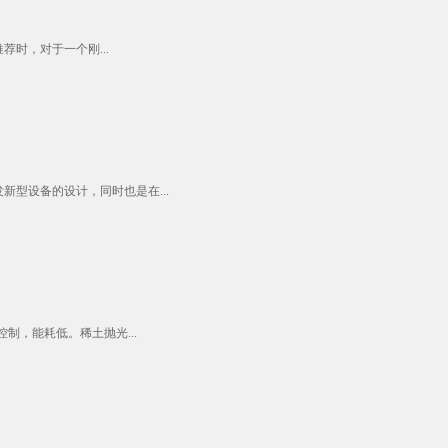
时，对于一个刚...
型设备的设计，同时也是在...
，能耗低。稀土抛光...