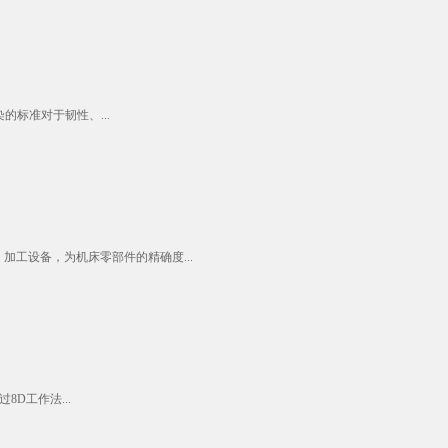
标准对于韧性、...
工设备，为机床零部件的精确度...
D工作法...