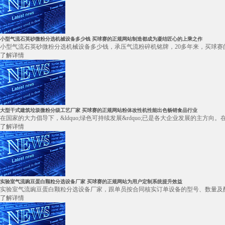
小型气流石英砂微粉分选机械设备多少钱 买球赛的正规网站制造都成为凝结匠心的上乘之作
小型气流石英砂微粉分选机械设备多少钱，承压气流粉碎机铭牌，20多年来，买球赛的正规网
了解详情
大型干式建筑垃圾微粉分级工艺厂家 买球赛的正规网站粉体改性机性能出色畅销食品行业
在国家的大力倡导下，&ldquo;绿色可持续发展&rdquo;已是各大企业发展的主
了解详情
实验室气流豌豆蛋白颗粒分选设备厂家 买球赛的正规网站为用户定制系统提升效益
实验室气流豌豆蛋白颗粒分选设备厂家，跟单员按合同核实订单设备的型号、数量及配
了解详情