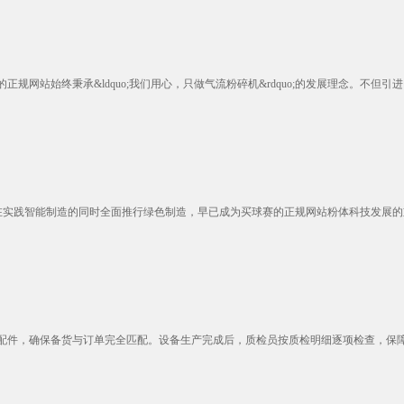
站始终秉承&ldquo;我们用心，只做气流粉碎机&rdquo;的发展理念。不但引进了
方向。在实践智能制造的同时全面推行绿色制造，早已成为买球赛的正规网站粉体科技发展的
件，确保备货与订单完全匹配。设备生产完成后，质检员按质检明细逐项检查，保障待