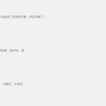
促进了信息的交换，而且加速了...
备，如冲击、挤...
，方解石、大理石、...