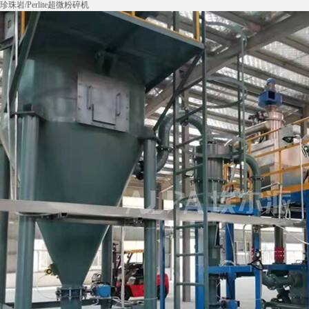
珍珠岩/Perlite超微粉碎机