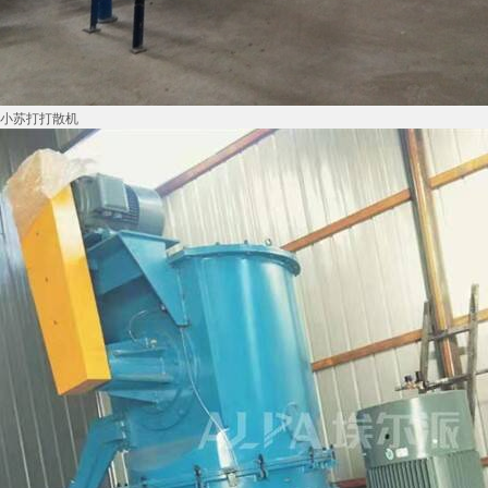
小苏打打散机