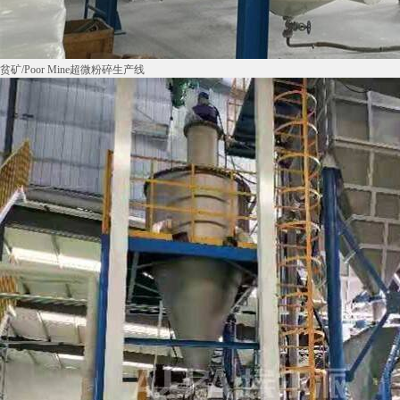
贫矿/Poor Mine超微粉碎生产线