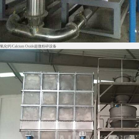
氧化钙/Calcium Oxide超微粉碎设备