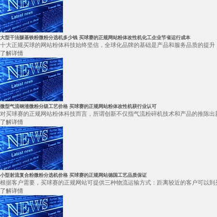
大型干法羰基铁粉微粉分选机多少钱 买球赛的正规网站粉体改性机化工企业节省运行成本
十大正规买球的网站粉体科技始终坚信，全球化品牌的基础是产品和服务品质的提升，
了解详情
微型气流钢渣微粉分级工艺价格 买球赛的正规网站粉体改性机获行业认可
对买球赛的正规网站粉体科技而言，所谓创新不仅指气流粉碎机技术和产品的推陈出新
了解详情
小型射流复合粉微粉分选机价格 买球赛的正规网站德国工艺品质保证
根据客户需要，买球赛的正规网站可提供三种物流运输方式：距离较近的客户可以到买
了解详情