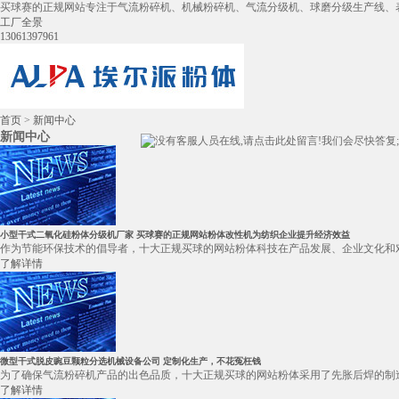
买球赛的正规网站专注于气流粉碎机、机械粉碎机、气流分级机、球磨分级生产线、
工厂全景
13061397961
首页
>
新闻中心
新闻中心
小型干式二氧化硅粉体分级机厂家 买球赛的正规网站粉体改性机为纺织企业提升经济效益
作为节能环保技术的倡导者，十大正规买球的网站粉体科技在产品发展、企业文化和对
了解详情
微型干式脱皮豌豆颗粒分选机械设备公司 定制化生产，不花冤枉钱
为了确保气流粉碎机产品的出色品质，十大正规买球的网站粉体采用了先胀后焊的制造
了解详情