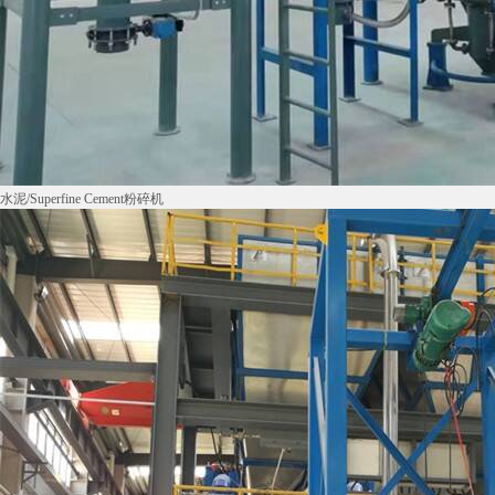
水泥/Superfine Cement粉碎机