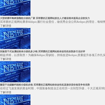
大型研磨环氧树脂颗粒分级机厂家 买球赛的正规网站抓住人才建设根本提高企业软实力
买球赛的正规网站秉承&ldquo;履行社会责任，做优秀企业公民&rdquo;的理念，
了解详情
实验室干式金属硅粉体分级机多少钱 买球赛的正规网站粉体改性机收割多行业好评
精益求精，以质取胜！为确保&ldquo;零缺陷，持续改进&rdquo;质量提升各项工
了解详情
微型干法碳酸钙细粉分级机价格 买球赛的正规网站粉体改性机直接供货价格竞争有优势
在经过飞速发展的黄金时期，中国装备制造业正在经历一次转型升级，十大正规买球的网站也
了解详情