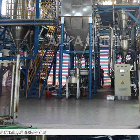
尾矿/Tailings超微粉碎生产线