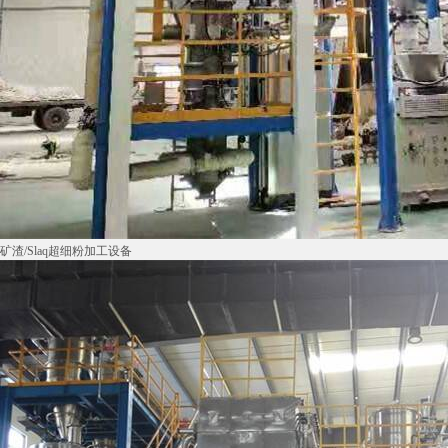
矿渣/Slaq超细粉加工设备