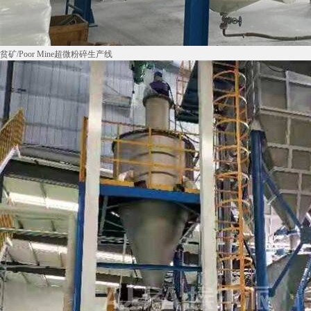
贫矿/Poor Mine超微粉碎生产线