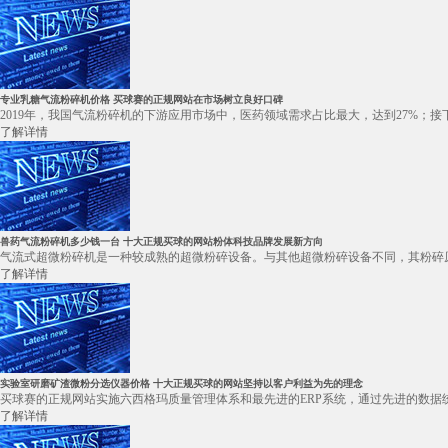
专业乳糖气流粉碎机价格 买球赛的正规网站在市场树立良好口碑
2019年，我国气流粉碎机的下游应用市场中，医药领域需求占比最大，达到27%；接下
了解详情
兽药气流粉碎机多少钱一台 十大正规买球的网站粉体科技品牌发展新方向
气流式超微粉碎机是一种较成熟的超微粉碎设备。与其他超微粉碎设备不同，其粉碎原
了解详情
实验室研磨矿渣微粉分选仪器价格 十大正规买球的网站坚持以客户利益为先的理念
买球赛的正规网站实施六西格玛质量管理体系和最先进的ERP系统，通过先进的数据
了解详情