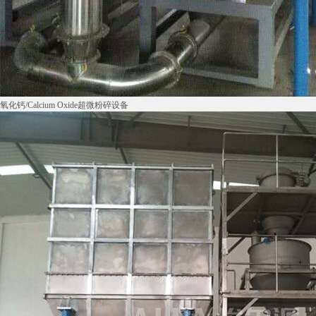
氧化钙/Calcium Oxide超微粉碎设备