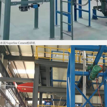
水泥/Superfine Cement粉碎机