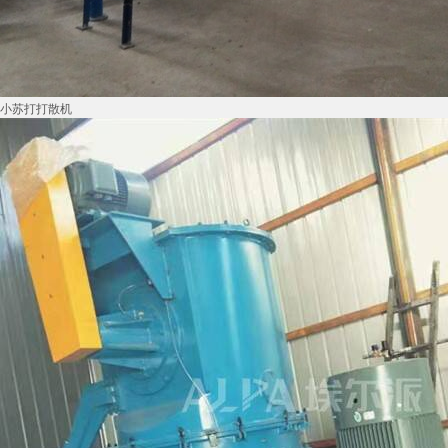
小苏打打散机