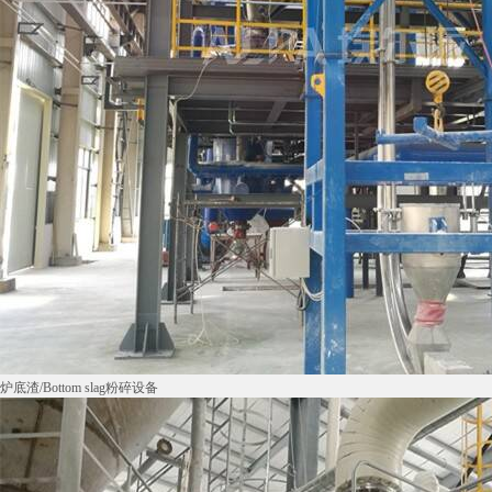
炉底渣/Bottom slag粉碎设备