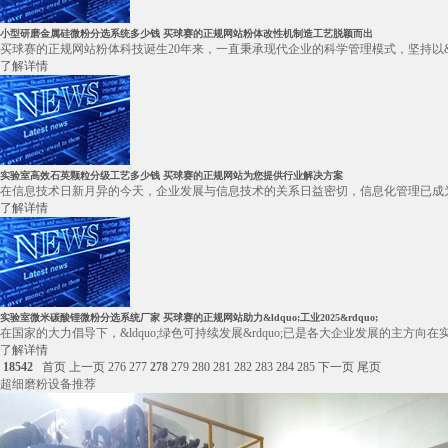
小型研磨金属硅微粉分选系统多少钱 买球赛的正规网站粉体改性机制造工艺脱颖而出
买球赛的正规网站粉体科技诞生20年来，一直秉承现代企业的科学管理模式，坚持以&ldquo
了解详情
实验室高效石英颗粒分级工艺多少钱 买球赛的正规网站为您提供行业解决方案
在信息技术日新月异的今天，企业发展与信息技术的关系日益密切，信息化管理已成为
了解详情
实验室微米碳酸锂微粉分选系统厂家 买球赛的正规网站助力&ldquo;工业2025&rdquo;
在国家的大力倡导下，&ldquo;绿色可持续发展&rdquo;已是各大企业发展的主
了解详情
18542
首页
上一页
276
277
278
279
280
281
282
283
284
285
下一页
尾页
超细磨粉设备推荐