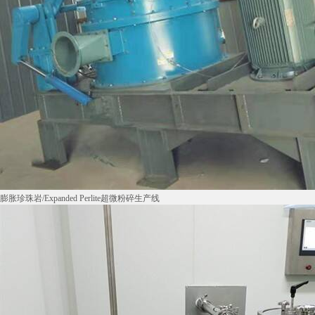
膨胀珍珠岩/Expanded Perlite超微粉碎生产线