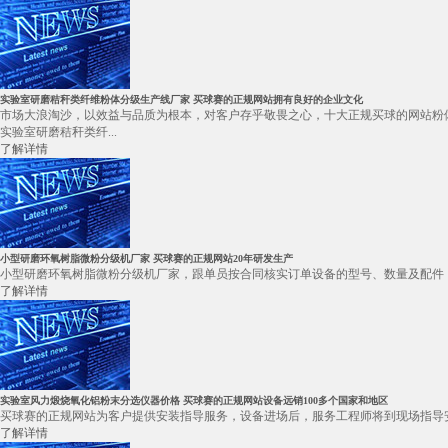
实验室研磨秸秆类纤维粉体分级生产线厂家 买球赛的正规网站拥有良好的企业文化
市场大浪淘沙，以效益与品质为根本，对客户存乎敬畏之心，十大正规买球的网站粉
实验室研磨秸秆类纤...
了解详情
小型研磨环氧树脂微粉分级机厂家 买球赛的正规网站20年研发生产
小型研磨环氧树脂微粉分级机厂家，跟单员按合同核实订单设备的型号、数量及配件，
了解详情
实验室风力煅烧氧化铝粉末分选仪器价格 买球赛的正规网站设备远销100多个国家和地区
买球赛的正规网站为客户提供安装指导服务，设备进场后，服务工程师将到现场指导安
了解详情