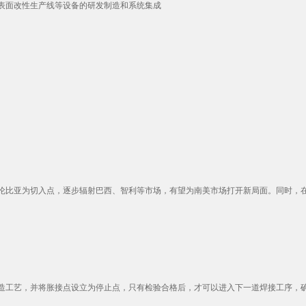
表面改性生产线等设备的研发制造和系统集成
比亚为切入点，逐步辐射巴西、智利等市场，有望为南美市场打开新局面。同时，在粉
工艺，并将胀接点设立为停止点，只有检验合格后，才可以进入下一道焊接工序，确保