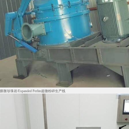
膨胀珍珠岩/Expanded Perlite超微粉碎生产线