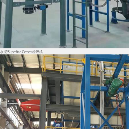
水泥/Superfine Cement粉碎机