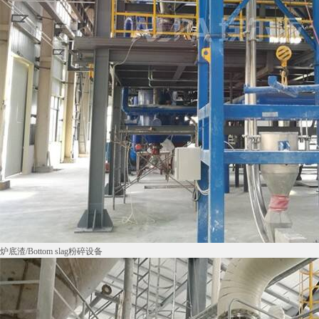
炉底渣/Bottom slag粉碎设备