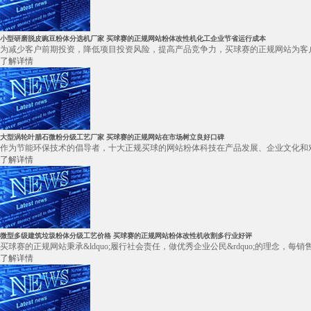
小型研磨脱皮豌豆粉体分选机厂家 买球赛的正规网站粉体改性机化工企业节省运行成本
为减少客户前期投资，降低项目投资风险，提高产品竞争力，买球赛的正规网站为客户
了解详情
大型涡轮叶腊石微粉分级工艺厂家 买球赛的正规网站在市场树立良好口碑
作为节能环保技术的倡导者，十大正规买球的网站粉体科技在产品发展、企业文化和对
了解详情
微型多级建筑垃圾粉体分级工艺价格 买球赛的正规网站粉体改性机收割多行业好评
买球赛的正规网站秉承&ldquo;履行社会责任，做优秀企业公民&rdquo;的理念，
了解详情