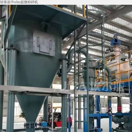
珍珠岩/Perlite超微粉碎机