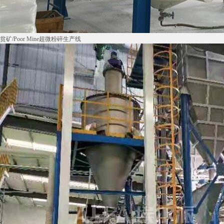
贫矿/Poor Mine超微粉碎生产线