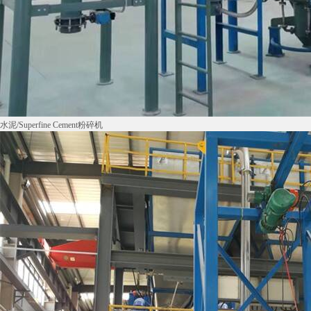
水泥/Superfine Cement粉碎机