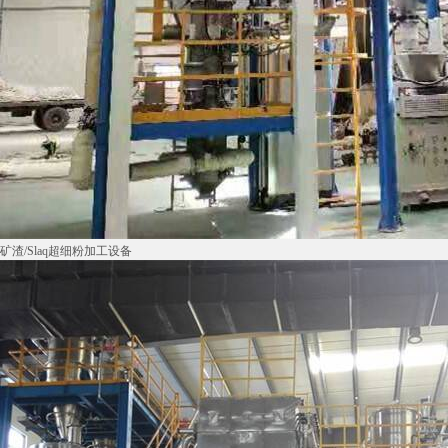
矿渣/Slaq超细粉加工设备