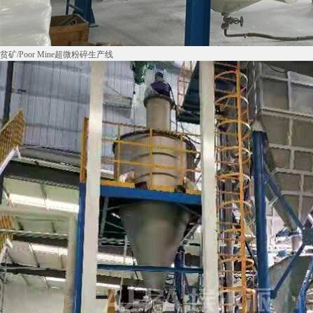
贫矿/Poor Mine超微粉碎生产线