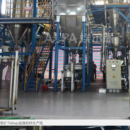
尾矿/Tailings超微粉碎生产线