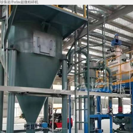
珍珠岩/Perlite超微粉碎机