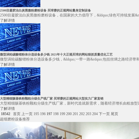
2500目凝胶法白炭黑微粉磨粉设备 买球赛的正规网站量身定制设备
2500目凝胶法白炭黑微粉磨粉设备，在国家的大力倡导下，&ldquo;绿色可持续发展
了解详情
微型涡轮碳酸锂粉体分选设备多少钱 2021年十大正规买球的网站狠抓质量优化工艺
微型涡轮碳酸锂粉体分选设备多少钱，&ldquo;一带一路&rdquo;包括丝绸之路
了解详情
大型精细羰基铁粉颗粒分级生产线厂家 买球赛的正规网站大型实力厂家直销
大型精细羰基铁粉颗粒分级生产线厂家，新时代造就新需求，随着经济增长由粗放型逐
了解详情
18542
首页
上一页
195
196
197
198
199
200
201
202
203
204
下一页
尾页
超细磨粉设备推荐