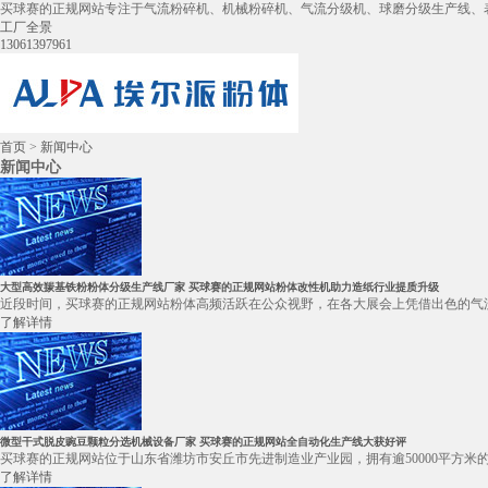
买球赛的正规网站专注于气流粉碎机、机械粉碎机、气流分级机、球磨分级生产线、
工厂全景
13061397961
首页
>
新闻中心
新闻中心
大型高效羰基铁粉粉体分级生产线厂家 买球赛的正规网站粉体改性机助力造纸行业提质升级
近段时间，买球赛的正规网站粉体高频活跃在公众视野，在各大展会上凭借出色的气流
了解详情
微型干式脱皮豌豆颗粒分选机械设备厂家 买球赛的正规网站全自动化生产线大获好评
买球赛的正规网站位于山东省潍坊市安丘市先进制造业产业园，拥有逾50000平方米的机械
了解详情