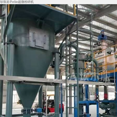
珍珠岩/Perlite超微粉碎机