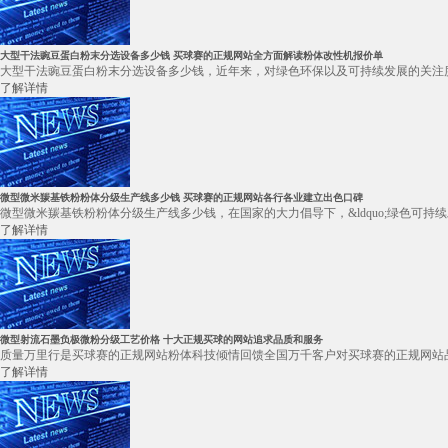
大型干法豌豆蛋白粉末分选设备多少钱 买球赛的正规网站全方面解读粉体改性机报价单
大型干法豌豆蛋白粉末分选设备多少钱，近年来，对绿色环保以及可持续发展的关注度
了解详情
微型微米羰基铁粉粉体分级生产线多少钱 买球赛的正规网站各行各业建立出色口碑
微型微米羰基铁粉粉体分级生产线多少钱，在国家的大力倡导下，&ldquo;绿色可持续
了解详情
微型射流石墨负极微粉分级工艺价格 十大正规买球的网站追求品质和服务
质量万里行是买球赛的正规网站粉体科技倾情回馈全国万千客户对买球赛的正规网站品牌持久
了解详情