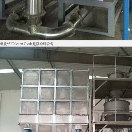
氧化钙/Calcium Oxide超微粉碎设备