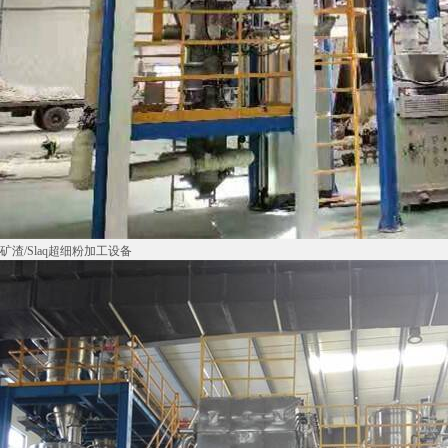
矿渣/Slaq超细粉加工设备