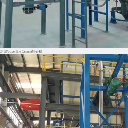
水泥/Superfine Cement粉碎机