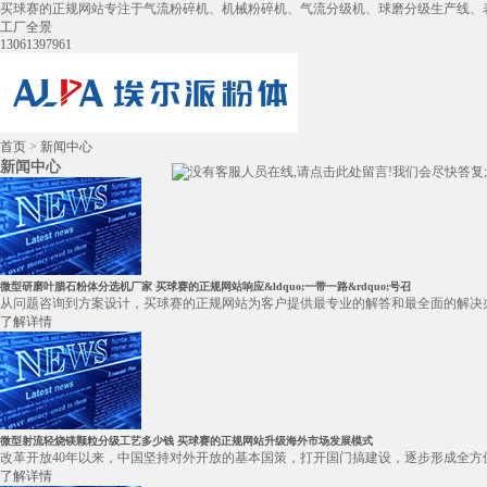
买球赛的正规网站专注于气流粉碎机、机械粉碎机、气流分级机、球磨分级生产线、
工厂全景
13061397961
首页
>
新闻中心
新闻中心
微型研磨叶腊石粉体分选机厂家 买球赛的正规网站响应&ldquo;一带一路&rdquo;号召
从问题咨询到方案设计，买球赛的正规网站为客户提供最专业的解答和最全面的解决办法，并协
了解详情
微型射流轻烧镁颗粒分级工艺多少钱 买球赛的正规网站升级海外市场发展模式
改革开放40年以来，中国坚持对外开放的基本国策，打开国门搞建设，逐步形成全方位多
了解详情