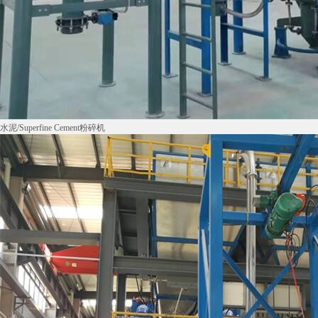
水泥/Superfine Cement粉碎机