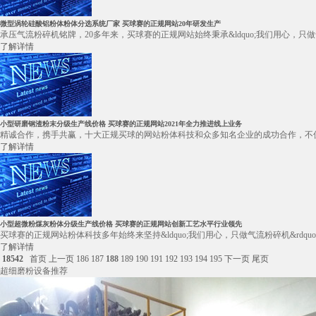
微型涡轮硅酸铝粉体粉体分选系统厂家 买球赛的正规网站20年研发生产
承压气流粉碎机铭牌，20多年来，买球赛的正规网站始终秉承&ldquo;我们用心，只做
了解详情
小型研磨钢渣粉末分级生产线价格 买球赛的正规网站2021年全力推进线上业务
精诚合作，携手共赢，十大正规买球的网站粉体科技和众多知名企业的成功合作，不仅
了解详情
小型超微粉煤灰粉体分级生产线价格 买球赛的正规网站创新工艺水平行业领先
买球赛的正规网站粉体科技多年始终来坚持&ldquo;我们用心，只做气流粉碎机&rdquo
了解详情
18542
首页
上一页
186
187
188
189
190
191
192
193
194
195
下一页
尾页
超细磨粉设备推荐