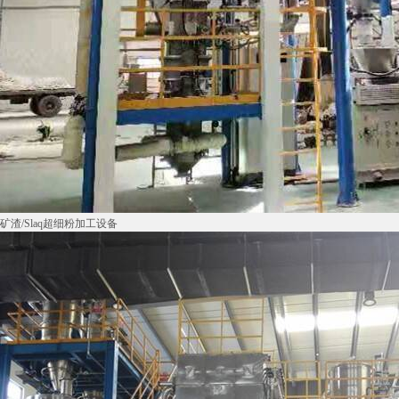
矿渣/Slaq超细粉加工设备