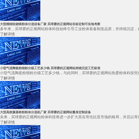
大型精细轻烧镁粉体分选设备厂家 买球赛的正规网站非标定制可实地考察
多年来，买球赛的正规网站粉体科技始终引导工业粉体装备制造品质，并持续沉淀，创立下料
了解详情
小型气流陶瓷粉细粉分级工艺多少钱 买球赛的正规网站持续沉淀工艺标准
小型气流陶瓷粉细粉分级工艺多少钱，与此同时，买球赛的正规网站热爱粉体科技凭借
了解详情
大型高效羰基铁粉粉体分选机厂家 买球赛的正规网站量身定制设备
未来，买球赛的正规网站粉体科技将进一步扩大其在哥伦比亚市场的格局，并且以哥伦
了解详情