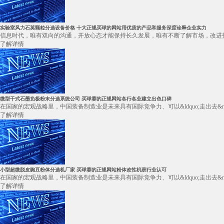
实验室风力石英颗粒分选设备价格 十大正规买球的网站用优质的产品和服务深度诠释企业实力
信息时代，唯有双向的沟通，开放心态才能保持长久发展，唯有不断了解市场，改进技
了解详情
微型干式石墨负极粉末分选系统公司 买球赛的正规网站各行各业建立出色口碑
在国家的宏观战略里，中国装备制造业是未来具有国际竞争力、可以&ldquo;走出去&rdquo;
了解详情
小型超微脱皮豌豆粉体分选机厂家 买球赛的正规网站粉体改性机获行业认可
在国家的宏观战略里，中国装备制造业是未来具有国际竞争力、可以&ldquo;走出去&rdquo;
了解详情