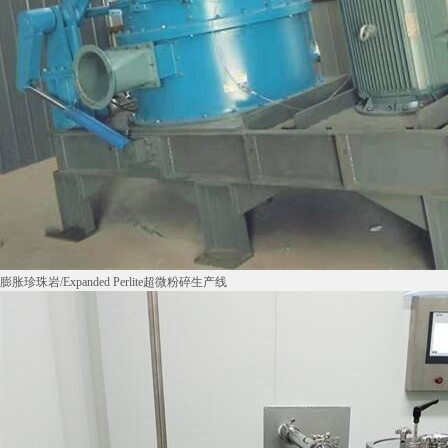
膨胀珍珠岩/Expanded Perlite超微粉碎生产线