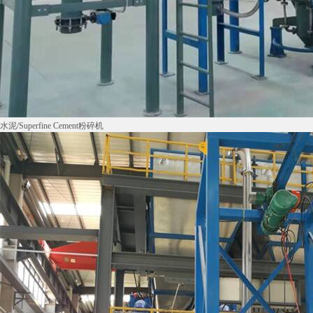
水泥/Superfine Cement粉碎机