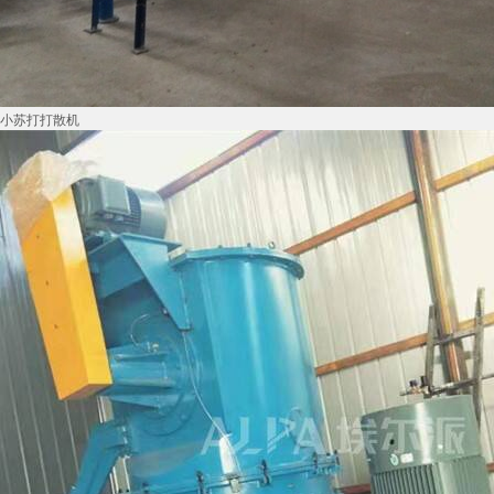
小苏打打散机