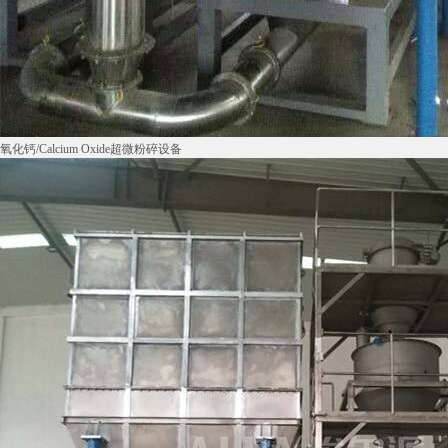
氧化钙/Calcium Oxide超微粉碎设备