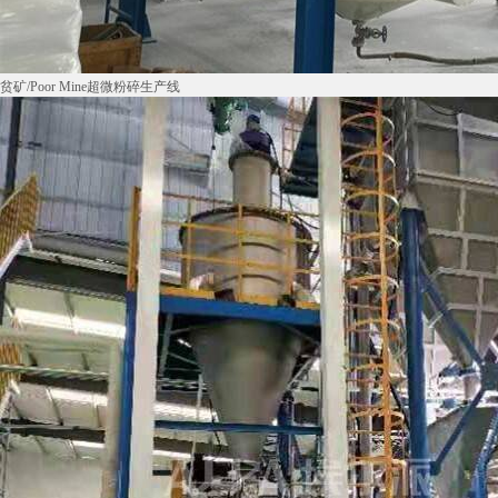
贫矿/Poor Mine超微粉碎生产线