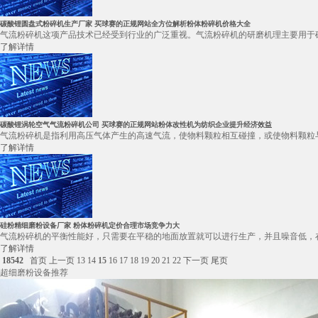
碳酸锂圆盘式粉碎机生产厂家 买球赛的正规网站全方位解析粉体粉碎机价格大全
气流粉碎机这项产品技术已经受到行业的广泛重视。气流粉碎机的研磨机理主要用于确
了解详情
碳酸锂涡轮空气气流粉碎机公司 买球赛的正规网站粉体改性机为纺织企业提升经济效益
气流粉碎机是指利用高压气体产生的高速气流，使物料颗粒相互碰撞，或使物料颗粒与
了解详情
硅粉精细磨粉设备厂家 粉体粉碎机定价合理市场竞争力大
气流粉碎机的平衡性能好，只需要在平稳的地面放置就可以进行生产，并且噪音低，在
了解详情
18542
首页
上一页
13
14
15
16
17
18
19
20
21
22
下一页
尾页
超细磨粉设备推荐