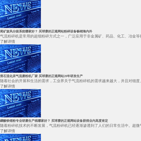
尾矿旋风分级系统哪家好？ 买球赛的正规网站粉碎设备畅销海内外
气流粉碎机是常用的超细粉碎方式之一，广泛应用于非金属矿、药品、化工、冶金等行
了解详情
滑石流化床气流磨粉机厂家 买球赛的正规网站20年研发生产
随着社会的开展和生活的需求，工业界关于气流粉碎机的需求越来越大，并且对细度、
了解详情
磷酸铁锂粉专业研磨生产线哪家好？ 买球赛的正规网站设备获得业内高度肯定
随着粉碎机技术的不断发展，气流粉碎机已经逐渐渗透到了人们的日常生活中。超微气流
了解详情