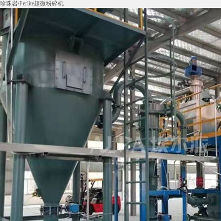
珍珠岩/Perlite超微粉碎机