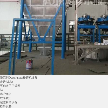
脱硫剂Desulfurizer粉碎机设备
走进ALPA
买球赛的正规网
站
客户案例
联系我们
超微粉磨设备
粉碎设备