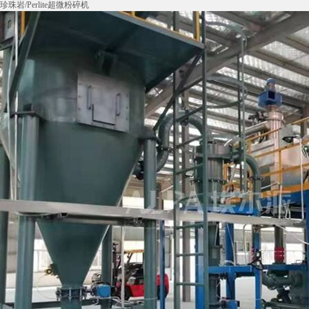
珍珠岩/Perlite超微粉碎机