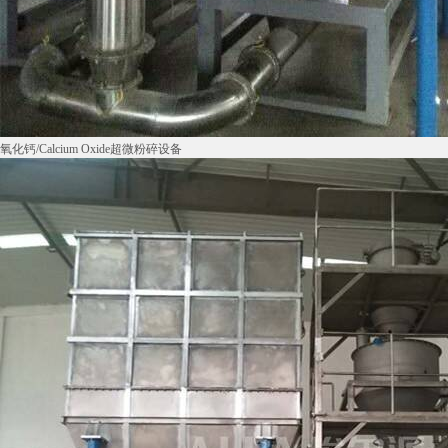
氧化钙/Calcium Oxide超微粉碎设备