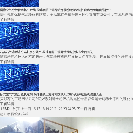
涡流空气分级粉碎机生产线 买球赛的正规网站超微粉碎分级机性能出色畅销食品行业
惰性气体保护气流粉碎机防爆。全系统在全线管道不同位置布有防爆孔，在因系统内部
了解详情
石英石气流射流分选机多少钱？ 买球赛的正规网站设备众多企业的首选
随着粉碎机技术的不断进步，气流粉碎机已经逐被人们所熟悉。现在最流行的粉碎设备
了解详情
卧式空气气流分级机定制 买球赛的正规网站技术人员编写粉体改性机使用大全
买球赛的正规网站公司MQW系列稀土粉碎机抛光粉专用设备是针对稀土原料的理化指
了解详情
18542
首页
上一页
16
17
18
19
20
21
22
23
24
25
下一页
尾页
超细磨粉设备推荐