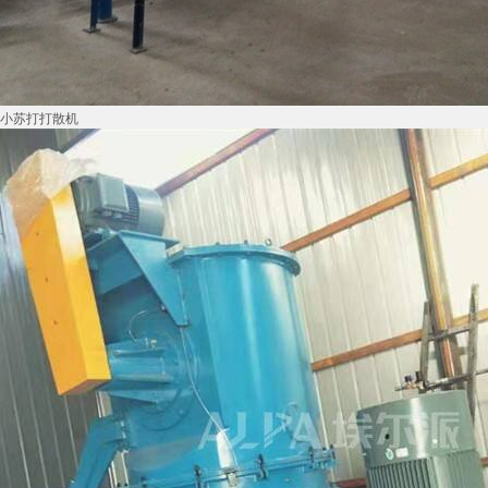
小苏打打散机