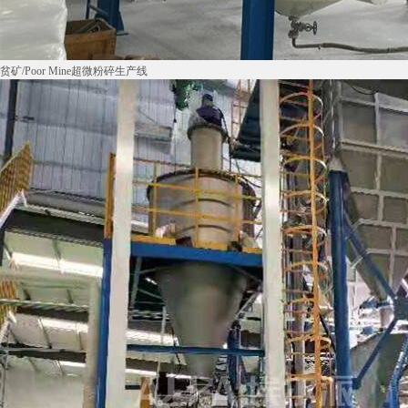
贫矿/Poor Mine超微粉碎生产线