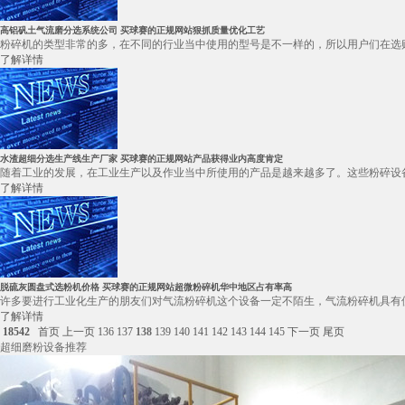
高铝矾土气流磨分选系统公司 买球赛的正规网站狠抓质量优化工艺
粉碎机的类型非常的多，在不同的行业当中使用的型号是不一样的，所以用户们在选购
了解详情
水渣超细分选生产线生产厂家 买球赛的正规网站产品获得业内高度肯定
随着工业的发展，在工业生产以及作业当中所使用的产品是越来越多了。这些粉碎设备
了解详情
脱硫灰圆盘式选粉机价格 买球赛的正规网站超微粉碎机华中地区占有率高
许多要进行工业化生产的朋友们对气流粉碎机这个设备一定不陌生，气流粉碎机具有使
了解详情
18542
首页
上一页
136
137
138
139
140
141
142
143
144
145
下一页
尾页
超细磨粉设备推荐