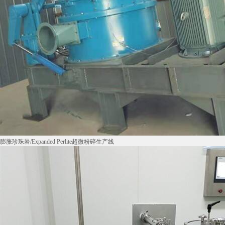
膨胀珍珠岩/Expanded Perlite超微粉碎生产线