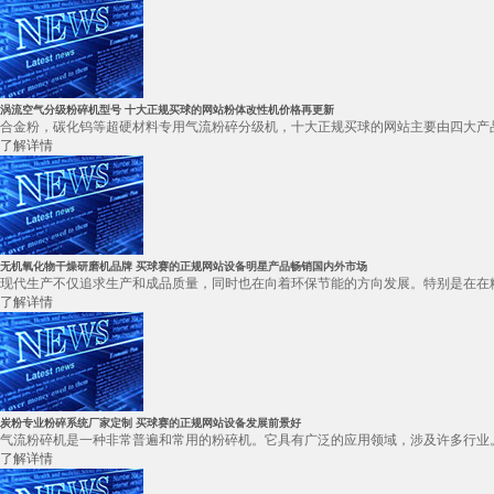
涡流空气分级粉碎机型号 十大正规买球的网站粉体改性机价格再更新
合金粉，碳化钨等超硬材料专用气流粉碎分级机，十大正规买球的网站主要由四大产品
了解详情
无机氧化物干燥研磨机品牌 买球赛的正规网站设备明星产品畅销国内外市场
现代生产不仅追求生产和成品质量，同时也在向着环保节能的方向发展。特别是在在粉
了解详情
炭粉专业粉碎系统厂家定制 买球赛的正规网站设备发展前景好
气流粉碎机是一种非常普遍和常用的粉碎机。它具有广泛的应用领域，涉及许多行业。
了解详情