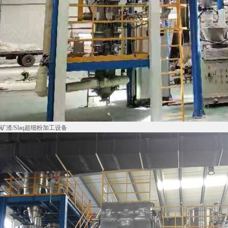
矿渣/Slaq超细粉加工设备