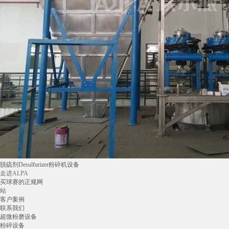
脱硫剂Desulfurizer粉碎机设备
走进ALPA
买球赛的正规网
站
客户案例
联系我们
超微粉磨设备
粉碎设备