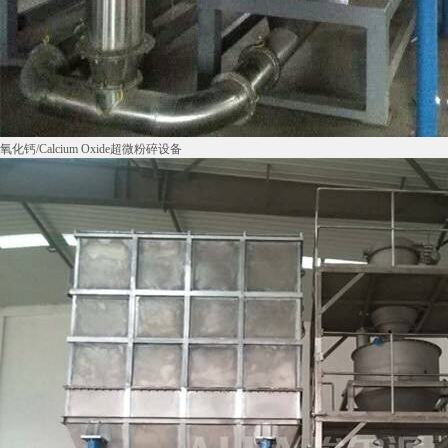
氧化钙/Calcium Oxide超微粉碎设备