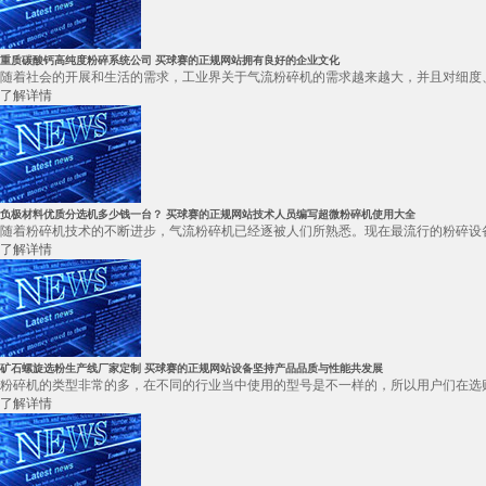
重质碳酸钙高纯度粉碎系统公司 买球赛的正规网站拥有良好的企业文化
随着社会的开展和生活的需求，工业界关于气流粉碎机的需求越来越大，并且对细度、
了解详情
负极材料优质分选机多少钱一台？ 买球赛的正规网站技术人员编写超微粉碎机使用大全
随着粉碎机技术的不断进步，气流粉碎机已经逐被人们所熟悉。现在最流行的粉碎设备
了解详情
矿石螺旋选粉生产线厂家定制 买球赛的正规网站设备坚持产品品质与性能共发展
粉碎机的类型非常的多，在不同的行业当中使用的型号是不一样的，所以用户们在选购
了解详情