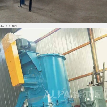
小苏打打散机