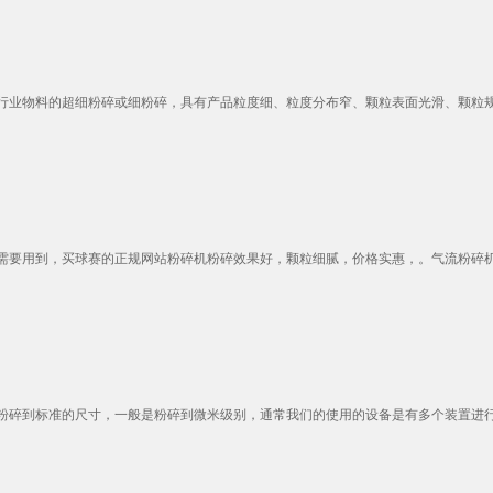
业物料的超细粉碎或细粉碎，具有产品粒度细、粒度分布窄、颗粒表面光滑、颗粒规则
要用到，买球赛的正规网站粉碎机粉碎效果好，颗粒细腻，价格实惠，。气流粉碎机到
碎到标准的尺寸，一般是粉碎到微米级别，通常我们的使用的设备是有多个装置进行组