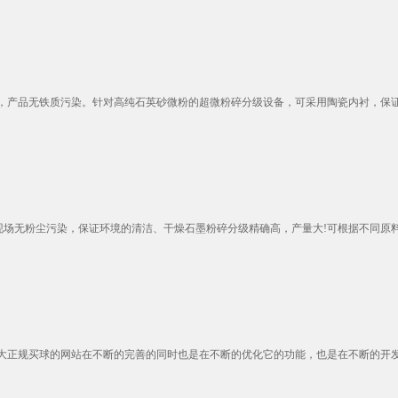
产品无铁质污染。针对高纯石英砂微粉的超微粉碎分级设备，可采用陶瓷内衬，保证硅
场无粉尘污染，保证环境的清洁、干燥石墨粉碎分级精确高，产量大!可根据不同原料选
正规买球的网站在不断的完善的同时也是在不断的优化它的功能，也是在不断的开发新