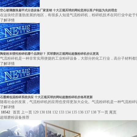
空心玻璃微珠扁平式分选设备厂家直销 十大正规买球的网站坚持以客户利益为先的理念
在这块经济蓬勃发展的地区，有很多人知道气流粉碎机，粉碎机技术在同行业中处于领
了解详情
陶瓷粉末惯性粉碎机哪个品牌好？ 买球赛的正规网站超微粉碎机价比更高
气流粉碎机是一种非常实用便捷的工业粉碎设备，大部分的化工行业，高分子材料都需
了解详情
石墨烯低温粉碎系统供应 十大正规买球的网站超微粉碎机价格再更新
随着社会的发展，气流粉碎机的应用也变得更加大众化。气流粉碎机是一种气流粉碎设备，
了解详情
18542
首页
上一页
129
130
131
132
133
134
135
136
137
138
下一页
尾页
超细磨粉设备推荐