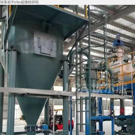
珍珠岩/Perlite超微粉碎机