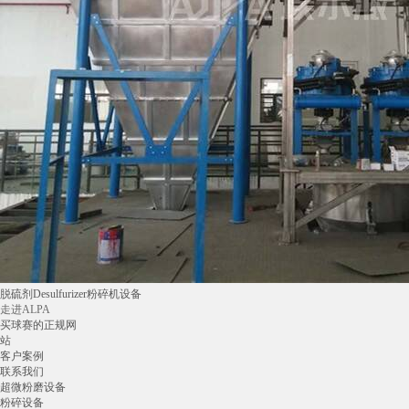
脱硫剂Desulfurizer粉碎机设备
走进ALPA
买球赛的正规网
站
客户案例
联系我们
超微粉磨设备
粉碎设备