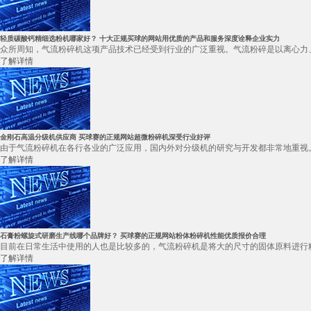
轻质碳酸钙精细选粉机哪家好？ 十大正规买球的网站用优质的产品和服务深度诠释企业实力
众所周知，气流粉碎机这项产品技术已经受到行业的广泛重视。气流粉碎是以离心力、
了解详情
金刚石高温分级机供应商 买球赛的正规网站超微粉碎机深受行业好评
由于气流粉碎机在各行各业的广泛应用，国内外对分级机的研究与开发都非常地重视。
了解详情
石膏粉螺旋式研磨生产线哪个品牌好？ 买球赛的正规网站粉体粉碎机性能优质报价合理
目前在日常生活中使用的人也是比较多的，气流粉碎机是将大的尺寸的固体原料进行粉
了解详情