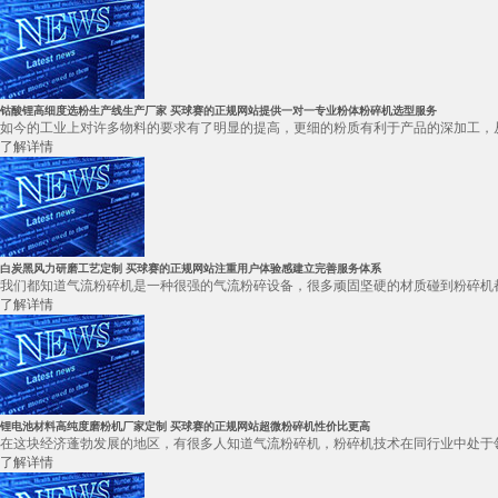
钴酸锂高细度选粉生产线生产厂家 买球赛的正规网站提供一对一专业粉体粉碎机选型服务
如今的工业上对许多物料的要求有了明显的提高，更细的粉质有利于产品的深加工，从
了解详情
白炭黑风力研磨工艺定制 买球赛的正规网站注重用户体验感建立完善服务体系
我们都知道气流粉碎机是一种很强的气流粉碎设备，很多顽固坚硬的材质碰到粉碎机都
了解详情
锂电池材料高纯度磨粉机厂家定制 买球赛的正规网站超微粉碎机性价比更高
在这块经济蓬勃发展的地区，有很多人知道气流粉碎机，粉碎机技术在同行业中处于领
了解详情