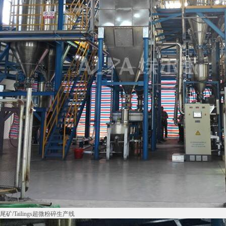
尾矿/Tailings超微粉碎生产线