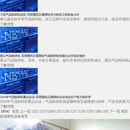
小型气流粉碎机供应 买球赛的正规网站专注粉体工程设备20年
稀土抛光粉专用气流粉碎机，加工过程中全负压操作，现场无粉尘污染，保证环境的清
了解详情
黄山气流粉碎机 买球赛的正规网站气流粉碎机性能出众市场反馈好
黄山气流粉碎机，另外，大部分果蔬皮、核均含有特定的营养成分，通过气流粉碎机超
了解详情
2020年气流粉碎机重点企业 买球赛的正规网站全自动化生产线大获好评
2020年气流粉碎机重点企业，气流粉碎机就是物料相互碰撞进行粉碎，产品无铁质污
了解详情
18542
首页
上一页
1252
1253
1254
1255
1256
1257
1258
1259
1260
1261
下一页
尾页
超细磨粉设备推荐