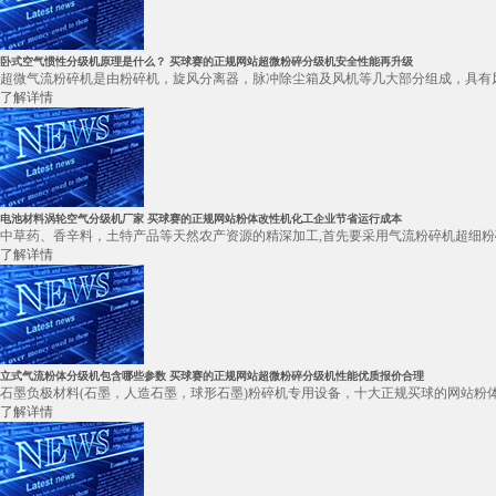
卧式空气惯性分级机原理是什么？ 买球赛的正规网站超微粉碎分级机安全性能再升级
超微气流粉碎机是由粉碎机，旋风分离器，脉冲除尘箱及风机等几大部分组成，具有风
了解详情
电池材料涡轮空气分级机厂家 买球赛的正规网站粉体改性机化工企业节省运行成本
中草药、香辛料，土特产品等天然农产资源的精深加工,首先要采用气流粉碎机超细粉
了解详情
立式气流粉体分级机包含哪些参数 买球赛的正规网站超微粉碎分级机性能优质报价合理
石墨负极材料(石墨，人造石墨，球形石墨)粉碎机专用设备，十大正规买球的网站粉体
了解详情