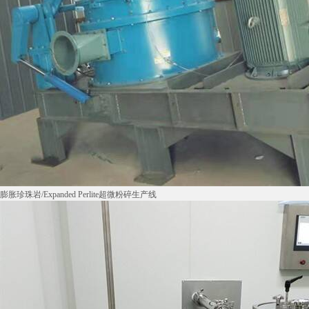
膨胀珍珠岩/Expanded Perlite超微粉碎生产线