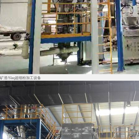
矿渣/Slaq超细粉加工设备