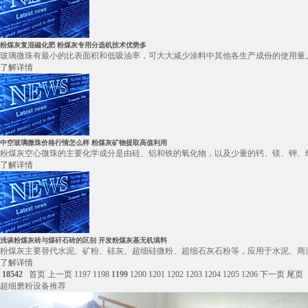
粉煤灰复混磁化肥 粉煤灰专用分选机技术优势多
玻璃微珠有最小的比表面积和低吸油率，可大大减少涂料中其他各生产成份的使用量。
了解详情
中空玻璃微珠价格行情怎么样 粉煤灰矿物提取高值利用
粉煤灰空心微珠的主要化学成分是由硅、铝和铁的氧化物，以及少量的钙、镁、钾、纳等氧化
了解详情
浅谈粉煤灰砖与煤矸石砖的区别 开发粉煤灰基无机填料
粉煤灰主要替代水泥、矿粉、硅灰、超细硅微粉、超细石灰石粉等，应用于水泥、商混、
了解详情
18542
首页
上一页
1197
1198
1199
1200
1201
1202
1203
1204
1205
1206
下一页
尾页
超细磨粉设备推荐