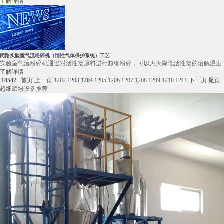
了解详情
闭路实验室气流粉碎机（惰性气体保护系统）工艺
实验室气流粉碎机通过对活性物原料进行超细粉碎，可以大大降低活性物的溶解温度，有
了解详情
18542
首页
上一页
1202
1203
1204
1205
1206
1207
1208
1209
1210
1211
下一页
尾页
超细磨粉设备推荐