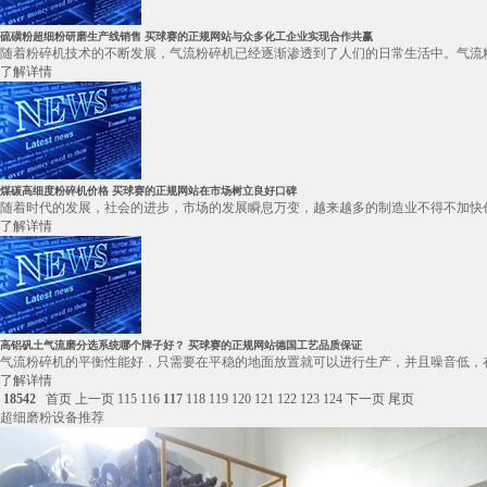
硫磺粉超细粉研磨生产线销售 买球赛的正规网站与众多化工企业实现合作共赢
随着粉碎机技术的不断发展，气流粉碎机已经逐渐渗透到了人们的日常生活中。气流粉
了解详情
煤碳高细度粉碎机价格 买球赛的正规网站在市场树立良好口碑
随着时代的发展，社会的进步，市场的发展瞬息万变，越来越多的制造业不得不加快创
了解详情
高铝矾土气流磨分选系统哪个牌子好？ 买球赛的正规网站德国工艺品质保证
气流粉碎机的平衡性能好，只需要在平稳的地面放置就可以进行生产，并且噪音低，在
了解详情
18542
首页
上一页
115
116
117
118
119
120
121
122
123
124
下一页
尾页
超细磨粉设备推荐