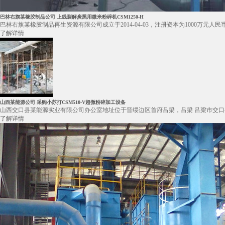
巴林右旗某橡胶制品公司 上线裂解炭黑用微米粉碎机CSM1250-H
巴林右旗某橡胶制品再生资源有限公司成立于2014-04-03，注册资本为1000万元
了解详情
山西某能源公司 采购小苏打CSM510-V超微粉碎加工设备
山西交口县某能源实业有限公司办公室地址位于晋绥边区首府吕梁，吕梁 吕梁市交口县回龙
了解详情