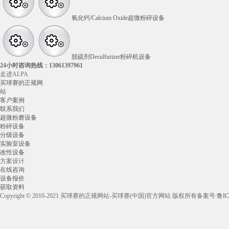
氧化钙/Calcium Oxide超微粉碎设备
脱硫剂Desulfurizer粉碎机设备
24小时咨询热线：
13061397961
走进ALPA
买球赛的正规网
站
客户案例
联系我们
超微粉磨设备
粉碎设备
分级设备
实验室设备
改性设备
方案设计
在线咨询
设备报价
获取资料
Copyright © 2010-2021 买球赛的正规网站-买球赛(中国)官方网站 版权所有
备案号:
鲁IC