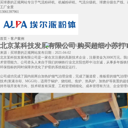
买球赛的正规网站专注于气流粉碎机、机械粉碎机、气流分级机、球磨分级生产线、
工厂全景
13061397961
首页
>
客户案例
北京某科技发展有限公司 购买超细小苏打T
来源：买球赛的正规网站
发布日期：2021-04-02
北京某科技发展有限公司是一家在京注册的高新技术企业，注册资金为3000万元。
术管理能力。公司牵头人来自于我们的钢铁行业北京院也即中冶京诚，从事多年炼铁
环保指标的同时保障并优化了炉窑的系统稳定运行。
公司成功完成了国内前两台加热炉烟气治理业绩，完成了隧道窑，推板窑的烟气治理项目。
技术(浆液冷却、MGGH)，适用于锅炉、烧结机、焦炉、热风炉、加热炉等装置的
持市场开发有方向、技术研发有深度、工程管理精细化、成本管理有方法、企业管理