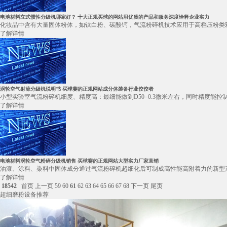
电池材料立式惯性分级机哪家好？ 十大正规买球的网站用优质的产品和服务深度诠释企业实力
化妆品中含有大量固体粉体，如钛白粉、碳酸钙，气流粉碎机技术应用于高档压粉类彩
了解详情
涡轮空气射流分级机说明书 买球赛的正规网站成分体装备行业佼佼者
小型实验室气流粉碎机细度、精度高：最细能做到D50=0.3微米左右，同时精度能控
了解详情
电池材料涡轮空气粉碎分级机销售 买球赛的正规网站大型实力厂家直销
油漆、涂料、染料中固体成分通过气流粉碎机超细化后可制成高性能高附着力的新型产
了解详情
18542
首页
上一页
59
60
61
62
63
64
65
66
67
68
下一页
尾页
超细磨粉设备推荐